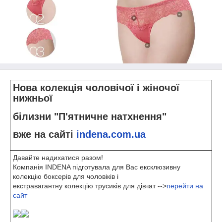
Нова колекція чоловічої і жіночої
нижньої
білизни "П'ятничне натхнення"
вже на сайті
indena.com.ua
Давайте надихатися разом!
Компанія INDENA підготувала для Вас ексклюзивну
колекцію боксерів для чоловіків і
екстравагантну колекцію трусиків для дівчат -->
перейти на
сайт