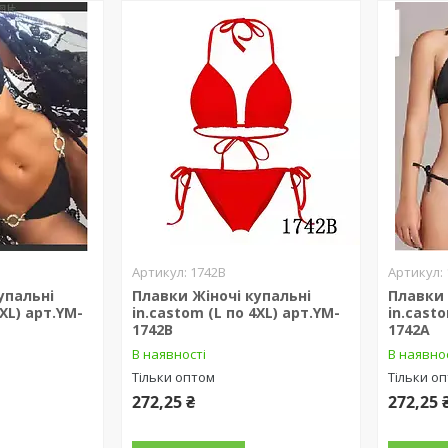
1742B
упальні
Плавки Жіночі купальні
Плавки 
4XL) арт.YM-
in.castom (L по 4XL) арт.YM-
in.casto
1742B
1742A
В наявності
В наявно
Тільки оптом
Тільки о
272,25 ₴
272,25 