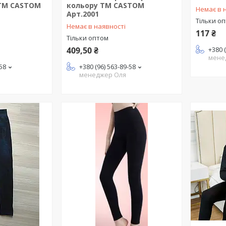
ТМ CASTOM
кольору ТМ CASTOM
Немає в 
Арт.2001
Тільки о
Немає в наявності
117 ₴
Тільки оптом
409,50 ₴
+380 
мене
-58
+380 (96) 563-89-58
менеджер Оля