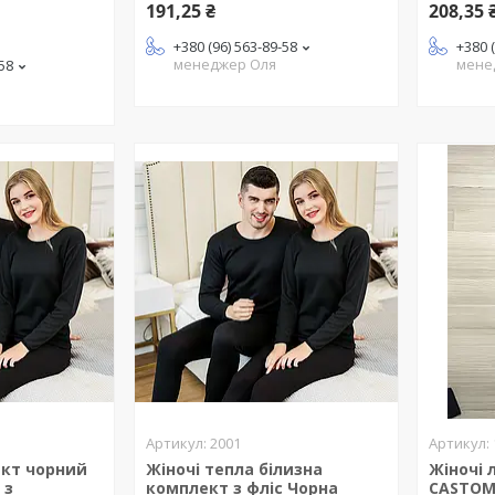
191,25 ₴
208,35 
+380 (96) 563-89-58
+380 
менеджер Оля
мене
-58
2001
кт чорний
Жіночі тепла білизна
Жіночі 
 з
комплект з фліс Чорна
CASTOM