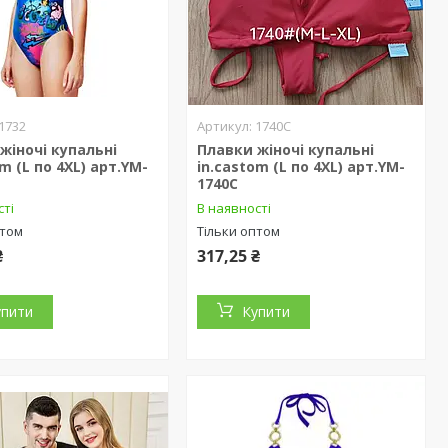
1732
1740C
жіночі купальні
Плавки жіночі купальні
m (L по 4XL) арт.YM-
in.castom (L по 4XL) арт.YM-
1740C
сті
В наявності
птом
Тільки оптом
₴
317,25 ₴
упити
Купити