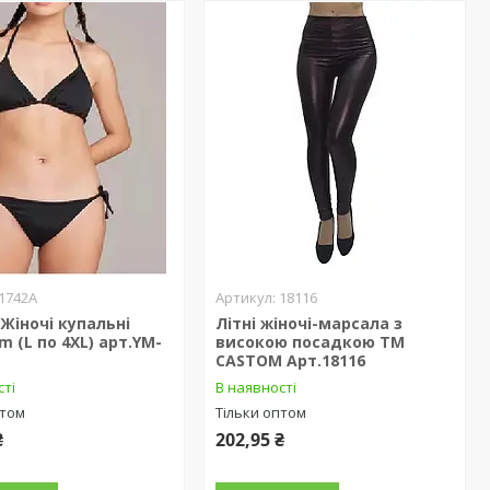
1742A
18116
Жіночі купальні
Літні жіночі-марсала з
m (L по 4XL) арт.YM-
високою посадкою ТМ
CASTOM Арт.18116
сті
В наявності
птом
Тільки оптом
₴
202,95 ₴