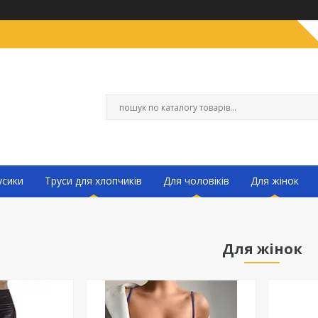
усики
Труси для хлопчиків
Для чоловіків
Для жінок
Для жінок