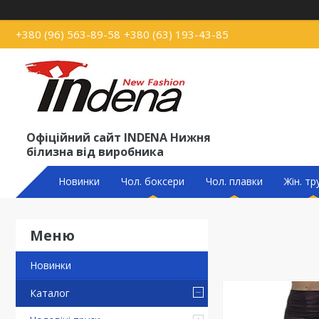
+380 (96) 563-89-58
+380 (63) 193-43-85
Офіційний сайт INDENA Нижня
білизна від виробника
Новинки
Чол. боксери
Чол. плавки
Жін. тр
Новинки
Каталог