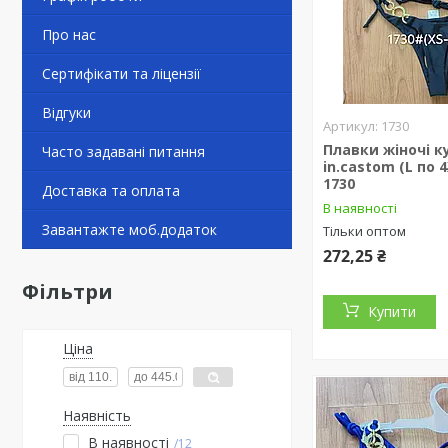
Про нас
Сертифікати та ліцензії
Відгуки
1730
Плавки жіночі к
Часто задавані питання
in.castom (L по 
1730
Доставка та оплата
В наявності
Завантажте моб.додаток
Тільки оптом
272,25 ₴
Фільтри
Купити
Ціна
Наявність
В наявності
12