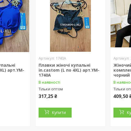
1740A
упальні
Плавки жіночі купальні
Жіночи
4XL) арт.YM-
in.castom (L по 4XL) арт.YM-
компле
1740A
чорний
В наявності
В наявно
Тільки оптом
Тільки о
317,25 ₴
409,50 
Купити
К