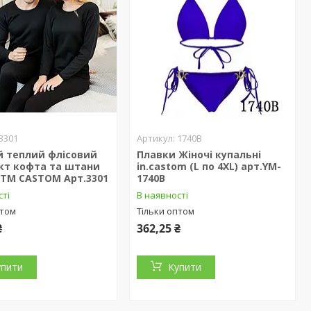
3301
1740B
й теплий флісовий
Плавки Жіночі купальні
кт кофта та штани
in.castom (L по 4XL) арт.YM-
 ТМ CASTOM Арт.3301
1740B
сті
В наявності
птом
Тільки оптом
₴
362,25 ₴
упити
Купити