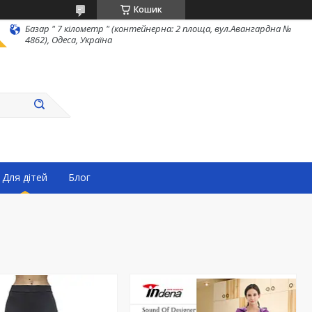
Кошик
Базар " 7 кілометр " (контейнерна: 2 площа, вул.Авангардна №
4862), Одеса, Україна
Для дітей
Блог