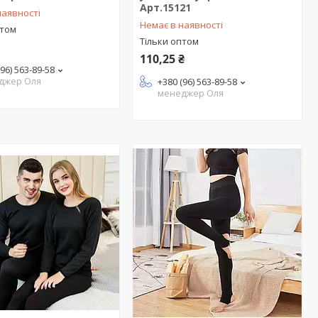
Арт.15121
наявності
Немає в наявності
птом
Тільки оптом
110,25 ₴
(96) 563-89-58
джер Оля
+380 (96) 563-89-58
менеджер Оля