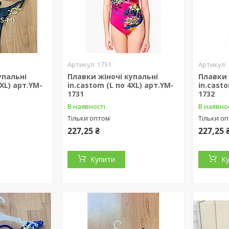
1731
упальні
Плавки жіночі купальні
Плавки 
4XL) арт.YM-
in.castom (L по 4XL) арт.YM-
in.casto
1731
1732
В наявності
В наявно
Тільки оптом
Тільки о
227,25 ₴
227,25 
Купити
К