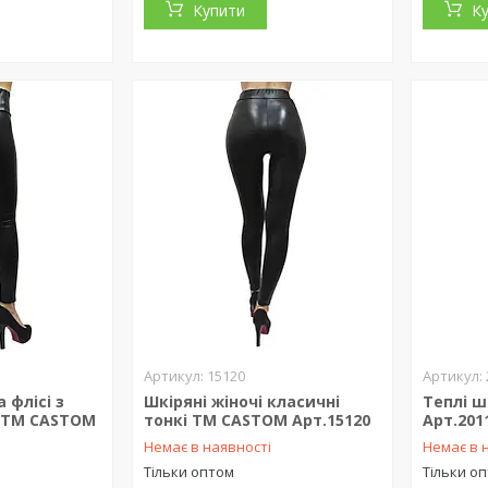
Купити
К
15120
а флісі з
Шкіряні жіночі класичні
Теплі ш
 ТМ CASTOM
тонкі ТМ CASTOM Арт.15120
Арт.201
Немає в наявності
Немає в 
Тільки оптом
Тільки о