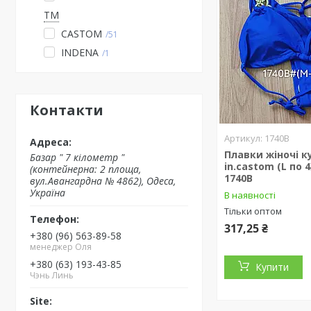
TM
CASTOM
51
INDENA
1
Контакти
1740B
Плавки жіночі к
Базар " 7 кілометр "
in.castom (L по 
(контейнерна: 2 площа,
1740B
вул.Авангардна № 4862), Одеса,
Україна
В наявності
Тільки оптом
317,25 ₴
+380 (96) 563-89-58
менеджер Оля
+380 (63) 193-43-85
Купити
Чэнь Линь