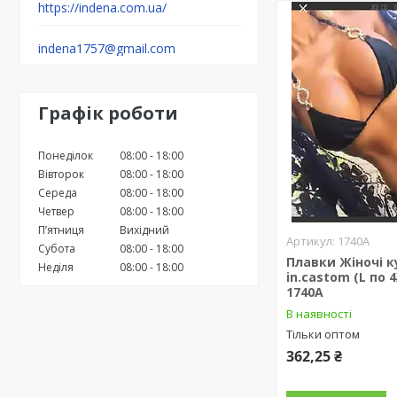
https://indena.com.ua/
indena1757@gmail.com
Графік роботи
Понеділок
08:00
18:00
Вівторок
08:00
18:00
Середа
08:00
18:00
Четвер
08:00
18:00
Пʼятниця
Вихідний
1740A
Субота
08:00
18:00
Плавки Жіночі к
Неділя
08:00
18:00
in.castom (L по 
1740A
В наявності
Тільки оптом
362,25 ₴