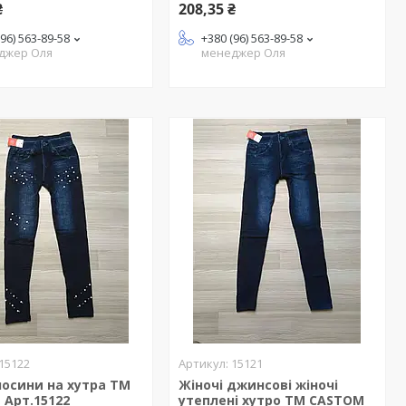
₴
208,35 ₴
(96) 563-89-58
+380 (96) 563-89-58
джер Оля
менеджер Оля
15122
15121
лосини на хутра ТМ
Жіночі джинсові жіночі
 Арт.15122
утеплені хутро ТМ CASTOM