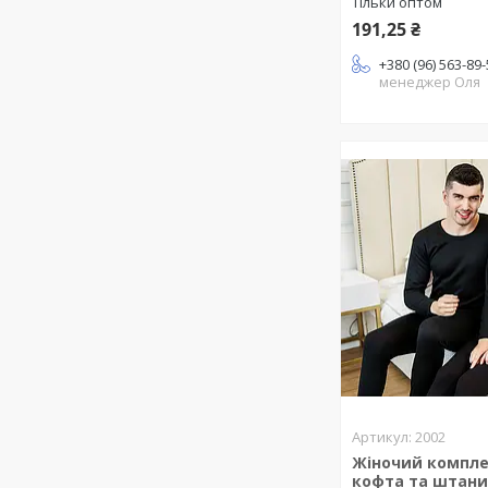
Тільки оптом
191,25 ₴
+380 (96) 563-89
менеджер Оля
2002
Жіночий компле
кофта та штани