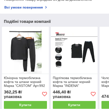
Всі умови повернення
Подібні товари компанії
Юніорна термобілизна
Підліткова термобілизна
Чоло
кофта та штани чорний
кофта та штани чорний
кофт
Марка "CASTOM" Арт.992
Марка "INDENA"
Мар
Арт.222005
Арт.
362,25
446,40
₴/
₴/
474
упаковка
упаковка
Купити
Купити