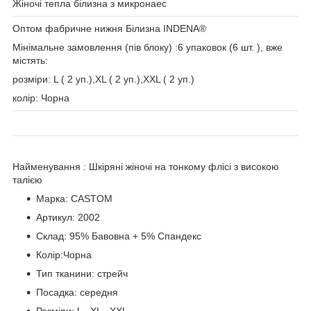
Жіночі тепла білизна з микронаес
Оптом фабричне нижня Білизна INDENA®
Мінімальне замовлення (пів блоку) :6 упаковок (6 шт. ), вже
містять:
розміри: L ( 2 уп.),XL ( 2 уп.),XXL ( 2 уп.)
колір: Чорна
Найменування : Шкіряні жіночі на тонкому флісі з високою
талією
Марка: CASTOM
Артикул: 2002
Склад: 95% Бавовна + 5% Спандекс
Колір:Чорна
Тип тканини: стрейч
Посадка: середня
Розміри: L , XL , XXL