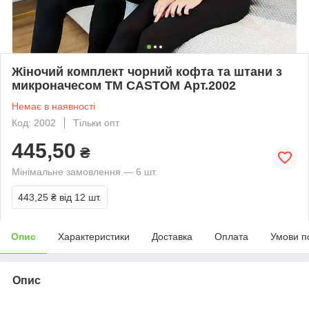
Жіночий комплект чорний кофта та штани з
микроначесом ТМ CASTOM Арт.2002
Немає в наявності
Код: 2002
Тільки опт
445,50
₴
Мінімальне замовлення — 6 шт.
443,25 ₴
від 12 шт.
Опис
Характеристики
Доставка
Оплата
Умови п
Опис