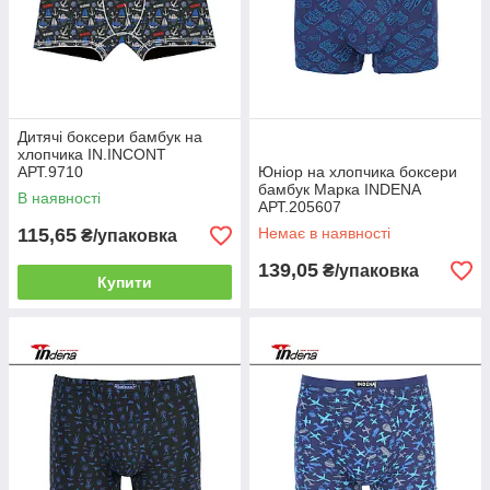
Дитячі боксери бамбук на
хлопчика IN.INCONT
АРТ.9710
Юніор на хлопчика боксери
бамбук Марка INDENA
В наявності
АРТ.205607
115,65
Немає в наявності
₴/упаковка
139,05
₴/упаковка
Купити