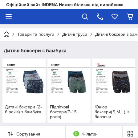
Офіційний сайт INDENA Нижня білизна від виробника
Товари та послуги
Дитячі труси
Дитячі боксери з ба
Дитячі боксери з бамбука
Дитячі боксери (2-
Підліткові
Юніор
6 років) з бамбука
боксери(7-15
боксери(S,M,L) із
років)
бавовни
Сортування
0
Фільтри