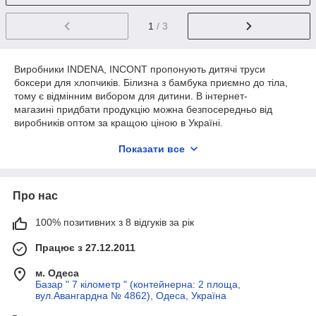
1
/ 3
Виробники INDENA, INCONT пропонують дитячі труси
боксери для хлопчиків. Білизна з бамбука приємно до тіла,
тому є відмінним вибором для дитини. В інтернет-
магазині придбати продукцію можна безпосередньо від
виробників оптом за кращою ціною в Україні.
Труси боксери ходові моделі, з реалізацією яких не виникне
Показати все
проблем. Їх можна купувати на опт. Бамбукові тканини
відрізняються тривалим терміном експлуатації, так що
продукція прослужить тривалий період навіть в умовах
Про нас
інтенсивної шкарпетки.
100% позитивних з 8 відгуків за рік
Труси-боксери з бамбука для хлопчиків
оптом
Працює з 27.12.2011
м. Одеса
Базар " 7 кілометр " (контейнерна: 2 площа,
Одним з відмінних якостей бамбука є антибактеріальні
вул.Авангардна № 4862), Одеса, Україна
властивості, що підвищує гігієнічні властивості спідньої