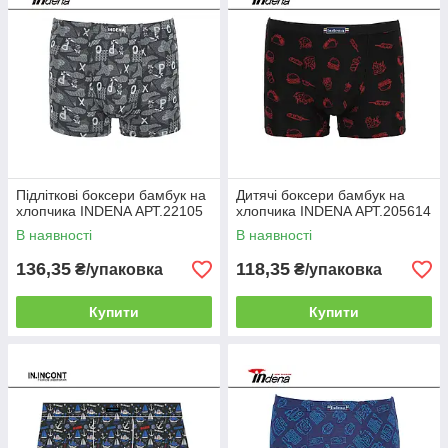
Підліткові боксери бамбук на
Дитячі боксери бамбук на
хлопчика INDENA АРТ.22105
хлопчика INDENA АРТ.205614
В наявності
В наявності
136,35
118,35
₴/упаковка
₴/упаковка
Купити
Купити