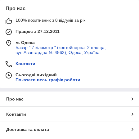
Зверніть увагу, що ми пропонуємо тільки оригінальну
Про нас
продукцію. Найвигідніший опт. Чоловічі труси сімейні підійдуть
людям різного віку і комплекції.
100% позитивних з 8 відгуків за рік
Працює з 27.12.2011
Недорогі чоловічі труси сімейні,
бавовна
м. Одеса
Базар " 7 кілометр " (контейнерна: 2 площа,
вул.Авангардна № 4862), Одеса, Україна
Головною перевагою пропонованих недорогих чоловічих
Контакти
сімейних трусів є 100% бавовна у складі трикотажної тканини.
Це робить дане нижня білизна звичайних і великих розмірів:
Сьогодні вихідний
Показати весь графік роботи
гіпоалергенним;
гігроскопічним;
повітропроникним;
Про нас
приємним на дотик;
Контакти
максимально простою у догляді.
Можливий дрібний, середній, великий опт. Купити вільні труси
сімейні INDENA в нашому інтернет-магазині буде вигідно
Доставка та оплата
представникам бізнесу, що спеціалізується на роздрібному