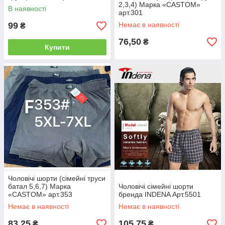
2,3,4) Марка «CASTOM»
В наявності
арт.301
99
Немає в наявності
₴
76,50
₴
Купити
Чоловічі шорти (сімейні труси
батал 5,6,7) Марка
Чоловічі сімейні шорти
«CASTOM» арт.353
бренда INDENA Арт.5501
Немає в наявності
Немає в наявності
83,25
105,75
₴
₴