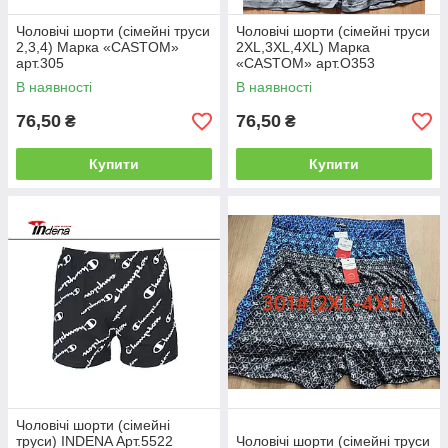
Чоловічі шорти (сімейні труси
Чоловічі шорти (сімейні труси
2,3,4) Марка «CASTOM»
2XL,3XL,4XL) Марка
арт.305
«CASTOM» арт.O353
В наявності
В наявності
76,50
76,50
₴
₴
Купити
Купити
Чоловічі шорти (сімейні
труси) INDENA Арт.5522
Чоловічі шорти (сімейні труси