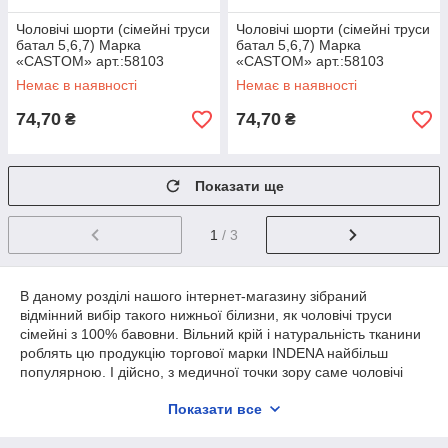
Чоловічі шорти (сімейні труси
Чоловічі шорти (сімейні труси
батал 5,6,7) Марка
батал 5,6,7) Марка
«CASTOM» арт.:58103
«CASTOM» арт.:58103
Немає в наявності
Немає в наявності
74,70
74,70
₴
₴
Показати ще
1
/ 3
В даному розділі нашого інтернет-магазину зібраний
відмінний вибір такого нижньої білизни, як чоловічі труси
сімейні з 100% бавовни. Вільний крій і натуральність тканини
роблять цю продукцію торгової марки INDENA найбільш
популярною. І дійсно, з медичної точки зору саме чоловічі
труси сімейні (бавовна) є найкращим варіантом. Трикотажна
Показати все
тканина може бути, як білої, так і чорною. Також є бавовняні
недорогі труси сімейні великих розмірів, прикрашені
непомітним принтом.