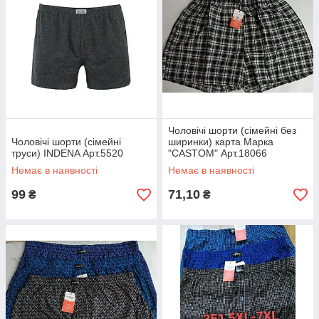
Чоловічі шорти (сімейні без
Чоловічі шорти (сімейні
ширинки) карта Марка
труси) INDENA Арт.5520
"CASTOM" Арт.18066
Немає в наявності
Немає в наявності
99
71,10
₴
₴