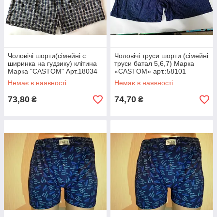
Чоловічі шорти(сімейні c
Чоловічі труси шорти (сімейні
ширинка на гудзику) клітина
труси батал 5,6,7) Марка
Марка "CASTOM" Арт.18034
«CASTOM» арт.:58101
Немає в наявності
Немає в наявності
73,80
74,70
₴
₴