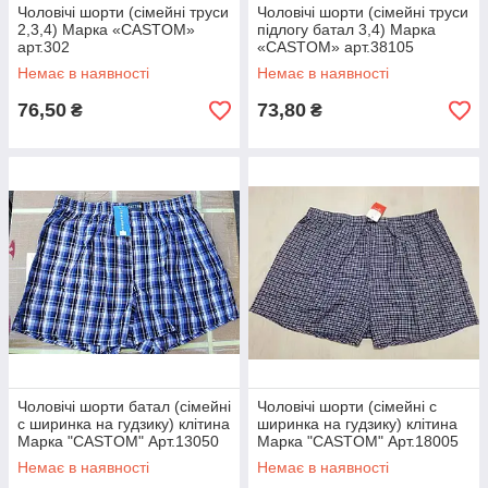
Чоловічі шорти (сімейні труси
Чоловічі шорти (сімейні труси
2,3,4) Марка «CASTOM»
підлогу батал 3,4) Марка
арт.302
«CASTOM» арт.38105
Немає в наявності
Немає в наявності
76,50
73,80
₴
₴
Чоловічі шорти батал (сімейні
Чоловічі шорти (сімейні c
c ширинка на гудзику) клітина
ширинка на гудзику) клітина
Марка "CASTOM" Арт.13050
Марка "CASTOM" Арт.18005
Немає в наявності
Немає в наявності