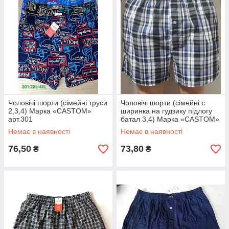
Чоловічі шорти (сімейні труси
Чоловічі шорти (сімейні c
2,3,4) Марка «CASTOM»
ширинка на гудзику підлогу
арт.301
батал 3,4) Марка «CASTOM»
арт.13030
Немає в наявності
Немає в наявності
76,50
73,80
₴
₴