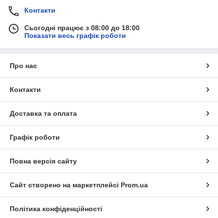
догодити турботливим мамам і татам, порекомендуйте
Контакти
їм трусики з нашої дитячої колекції.
Сьогодні працює з 08:00 до 18:00
Перейти до знайомства з каталогом
Показати весь графік роботи
Про нас
Ви залишитеся задоволені покупкою
Контакти
Доставка та оплата
Трусики продаються в індивідуальній упаковці, за
рахунок чого добре зберігаються
Графік роботи
Повна версія сайту
Сайт створено на маркетплейсі
Prom.ua
Вартість наших виробів мінімальна, так як ми є
Політика конфіденційності
виробником