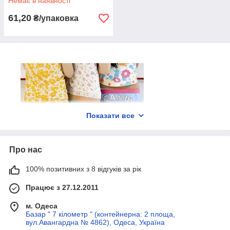
Немає в наявності
61,20
₴/упаковка
Показати все
Про нас
100% позитивних з 8 відгуків за рік
Трусики плавки для дівчаток
Працює з 27.12.2011
До дитячого нижньої білизни батьки висувають суворі
вимоги, адже від якості трусиків залежить не тільки
м. Одеса
Базар " 7 кілометр " (контейнерна: 2 площа,
комфорт, але і здоров'я дитини. І якщо ви хочете
вул.Авангардна № 4862), Одеса, Україна