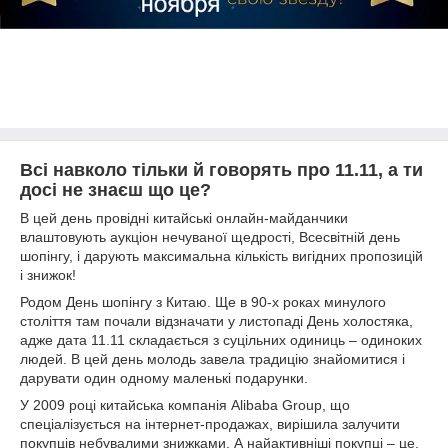
Всі навколо тільки й говорять про 11.11, а ти
досі не знаєш що це?
В цей день провідні китайські онлайн-майданчики
влаштовують аукціон нечуваної щедрості, Всесвітній день
шопінгу, і дарують максимальна кількість вигідних пропозицій
і знижок!
Родом День шопінгу з Китаю. Ще в 90-х роках минулого
століття там почали відзначати у листопаді День холостяка,
адже дата 11.11 складається з суцільних одиниць – одиноких
людей. В цей день молодь завела традицію знайомитися і
дарувати один одному маленькі подарунки.
У 2009 році китайська компанія Alibaba Group, що
спеціалізується на інтернет-продажах, вирішила залучити
покупців небувалими знижками. А найактивніші покупці – це,