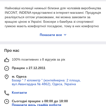
Найновіші колекції нижньої білизни для чоловіків виробництва
INCONT, INDENA представлені в інтернет-магазині. Продукція
реалізується оптом упаковками, які можна замовити за
кращою ціною в Україні. Боксери з бамбука зі спортивної
гумкою мають комфортної посадкою, тому в них комфортно
активно рухатися і відпочивати.
Показати все
Нижню білизну представлена великою різноманітністю
моделей. Яскраві стильні кольори неодмінно сподобаються
широкої аудиторії покупців. Чоловічі боксери з бамбука зі
Про нас
спортивної гумкою підходять для різних типів фігури, тому
затребувані серед широкої аудиторії покупців.
100% позитивних з 8 відгуків за рік
Труси боксери зі спортивної гумкою
Працює з 27.12.2011
Популярність трусів боксерів зі спортивної гумкою
обумовлена зручністю. Вони не здавлюють талію, стегна. В
м. Одеса
них комфортно займатися спортом, перебувати на протязі
Базар " 7 кілометр " (контейнерна: 2 площа,
всього дня. Чоловічі труси з бамбука забезпечують
вул.Авангардна № 4862), Одеса, Україна
нормальну терморегуляцію, тому в них ніколи не жарко,
навіть влітку. Серед інших переваг моделей можна назвати:
Контакти
відповідність розмірній сітці, тому не виникає
Сьогодні працює з 08:00 до 18:00
проблем з підбором відповідних моделей;
Показати весь графік роботи