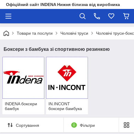
Офіційний сайт INDENA Нижня білизна від виробника
Товари та послуги
Чоловічі труси
Чоловічі труси-бок
Боксери з бамбука зі спортивною резинкою
INDENA боксери
IN.INCONT
бамбук
боксери бамбука
Сортування
0
Фільтри