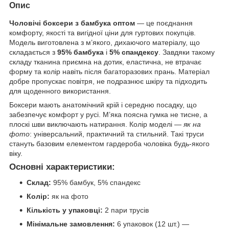
Опис
Чоловічі боксери з бамбука оптом
— це поєднання
комфорту, якості та вигідної ціни для гуртових покупців.
Модель виготовлена з м’якого, дихаючого матеріалу, що
складається з
95% бамбука
і
5% спандексу
. Завдяки такому
складу тканина приємна на дотик, еластична, не втрачає
форму та колір навіть після багаторазових прань. Матеріал
добре пропускає повітря, не подразнює шкіру та підходить
для щоденного використання.
Боксери мають анатомічний крій і середню посадку, що
забезпечує комфорт у русі. М’яка поясна гумка не тисне, а
плоскі шви виключають натирання. Колір моделі —
як на
фото
: універсальний, практичний та стильний. Такі труси
стануть базовим елементом гардероба чоловіка будь-якого
віку.
Основні характеристики:
Склад:
95% бамбук, 5% спандекс
Колір:
як на фото
Кількість у упаковці:
2 пари трусів
Мінімальне замовлення:
6 упаковок (12 шт.) —