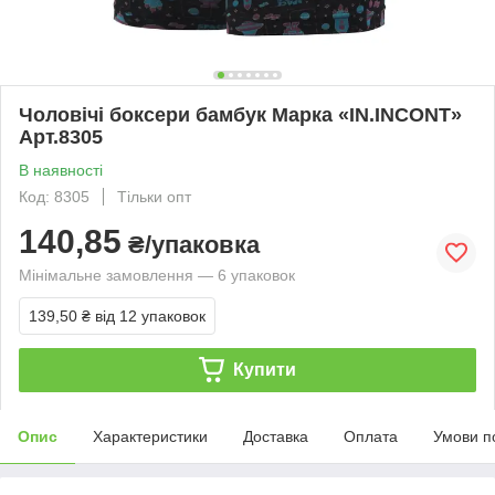
Чоловічі боксери бамбук Марка «IN.INCONT»
Арт.8305
В наявності
Код: 8305
Тільки опт
140,85
₴/упаковка
Мінімальне замовлення — 6 упаковок
139,50 ₴
від 12 упаковок
Купити
Опис
Характеристики
Доставка
Оплата
Умови п