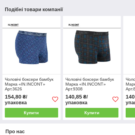
Подібні товари компанії
Чоловічі боксери бамбук
Чоловічі боксери бамбук
Чоло
Марка «IN.INCONT»
Марка «IN.INCONT»
Мар
Арт.3626
Арт.9308
Арт.
154,80
140,85
140
₴/
₴/
упаковка
упаковка
упа
Купити
Купити
Про нас