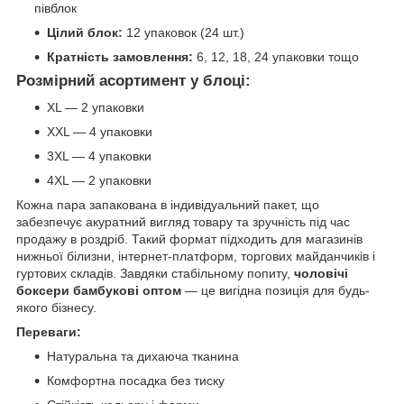
півблок
Цілий блок:
12 упаковок (24 шт.)
Кратність замовлення:
6, 12, 18, 24 упаковки тощо
Розмірний асортимент у блоці:
XL — 2 упаковки
XXL — 4 упаковки
3XL — 4 упаковки
4XL — 2 упаковки
Кожна пара запакована в індивідуальний пакет, що
забезпечує акуратний вигляд товару та зручність під час
продажу в роздріб. Такий формат підходить для магазинів
нижньої білизни, інтернет-платформ, торгових майданчиків і
гуртових складів. Завдяки стабільному попиту,
чоловічі
боксери бамбукові оптом
— це вигідна позиція для будь-
якого бізнесу.
Переваги:
Натуральна та дихаюча тканина
Комфортна посадка без тиску