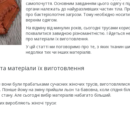
самопочуття. Основним завданням цього одягу є під
органи належать до найуразливіших частин тіла. Пр
про бактеріологічні загрози. Тому необхідно носити
верхнім одягом.
На відміну від минулих років, сьогодні трусами кор
похвалитися завидною різноманітністю. І йдеться не
про матеріали їх виготовлення.
У цій статті ми поговоримо про те, з яких тканин ш
недоліки тих чи інших матеріалів.
 та матеріали їх виготовлення
 вони були прабатьками сучасних жіночих трусів, виготовлялися з
 Пізніше йому на зміну прийшли льон та бавовна, коли спідня б
стану. Але сьогодні вибір матеріалів набагато більший.
ких виробляють жіночі труси: