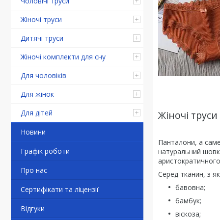
Чоловічі труси
Жіночі труси
Дитячі труси
Жіночі комплекти для сну
Для чоловіків
Для жінок
Для дітей
Жіночі труси
Новини
Панталони, а саме
Графік роботи
натуральний шовк.
аристократичного 
Про нас
Серед тканин, з я
бавовна;
Сертифікати та ліцензії
бамбук;
Відгуки
віскоза;