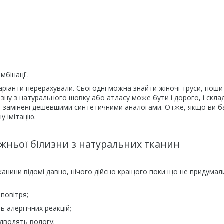
мбінації.
 варіанти перерахували. Сьогодні можна знайти жіночі труси, поши
изну з натурального шовку або атласу може бути і дорого, і склад
а замінені дешевшими синтетичними аналогами. Отже, якщо ви б
у імітацію.
жньої білизни з натуральних тканин
канини відомі давно, нічого дійсно кращого поки що не придумали
повітря;
ь алергічних реакцій;
дводять вологу;