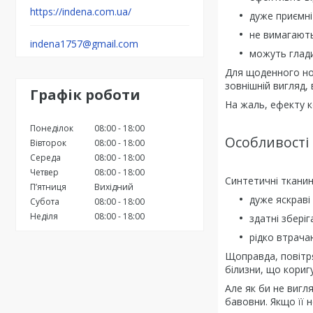
https://indena.com.ua/
дуже приємні
не вимагают
indena1757@gmail.com
можуть глади
Для щоденного нос
зовнішній вигляд,
Графік роботи
На жаль, ефекту к
Понеділок
08:00
18:00
Особливості 
Вівторок
08:00
18:00
Середа
08:00
18:00
Четвер
08:00
18:00
Синтетичні тканин
Пʼятниця
Вихідний
дуже яскраві 
Субота
08:00
18:00
Неділя
08:00
18:00
здатні зберіг
рідко втрача
Щоправда, повітря
білизни, що кориг
Але як би не вигля
бавовни. Якщо її н