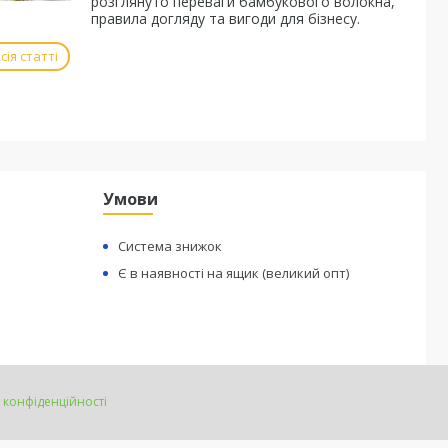
розглянуто переваги бамбукового волокна,
правила догляду та вигоди для бізнесу.
ія статті
Умови
Система знижок
Є в наявності на ящик (великий опт)
 конфіденційності