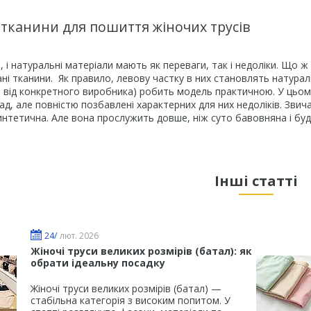
 тканини для пошиття жіночих трусів
і, і натуральні матеріали мають як переваги, так і недоліки. Що
ані тканини. Як правило, левову частку в них становлять натура
від конкретного виробника) робить модель практичною. У цьому
ад, але повністю позбавлені характерних для них недоліків. Звич
интетична. Але вона прослужить довше, ніж суто бавовняна і бу
Інші статті
24/
лют. 2026
Жіночі труси великих розмірів (батал): як
обрати ідеальну посадку
Жіночі труси великих розмірів (батал) —
стабільна категорія з високим попитом. У