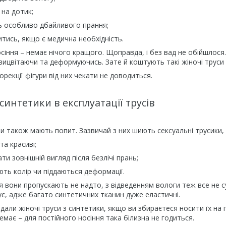
 на дотик;
ь особливо дбайливого прання;
тись, якщо є медична необхідність.
іння – немає нічого кращого. Щоправда, і без вад не обійшлос
 вицвітаючи та деформуючись. Зате й коштують такі жіночі труси
орекції фігури від них чекати не доводиться.
синтетики в експлуатації трусів
и також мають попит. Зазвичай з них шиють сексуальні трусики, т
та красиві;
ати зовнішній вигляд після безлічі прань;
ють колір чи піддаються деформації.
 вони пропускають не надто, з відведенням вологи теж все не су
ує, адже багато синтетичних тканин дуже еластичні.
дали жіночі труси з синтетики, якщо ви збираєтеся носити їх на п
емає – для постійного носіння така білизна не годиться.