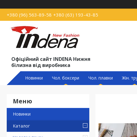
+380 (96) 563-89-58
+380 (63) 193-43-85
Офіційний сайт INDENA Нижня
білизна від виробника
Новинки
Чол. боксери
Чол. плавки
Жін. тр
Новинки
Каталог