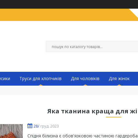
усики
Труси для хлопчиків
Для чоловіків
Для жінок
Яка тканина краща для жі
28/
груд. 2023
Спідня білизна є обов'язковою частиною гардероба