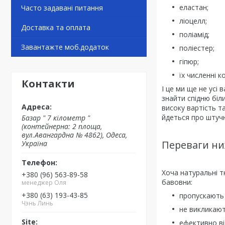
еластан;
Часто задавані питання
ліоцелл;
Доставка та оплата
поліамід;
Завантажте моб.додаток
поліестер;
гіпюр;
їх численні ко
Контакти
І це ми ще не усі
знайти спідню біл
високу вартість т
йдеться про штучн
Базар " 7 кілометр "
(контейнерна: 2 площа,
вул.Авангардна № 4862), Одеса,
Переваги ни
Україна
Хоча натуральні т
+380 (96) 563-89-58
бавовни:
менеджер Оля
+380 (63) 193-43-85
пропускають 
Чэнь Линь
не викликают
ефективно ві