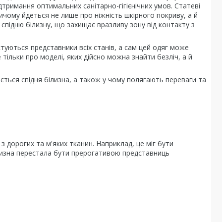
тримання оптимальних санітарно-гігієнічних умов. Статеві
ичому йдеться не лише про ніжність шкірного покриву, а й
 спідню білизну, що захищає вразливу зону від контакту з
истуються представники всіх станів, а сам цей одяг може
 тільки про моделі, яких дійсно можна знайти безліч, а й
иється спідня білизна, а також у чому полягають переваги та
 дорогих та м'яких тканин. Наприклад, це міг бути
ілизна перестала бути прерогативою представниць