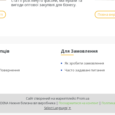
статті розглянуто фасони, матеріали та
вигоди оптової закупівлі для бізнесу.
ті
Повна верс
пців
Для Замовлення
Як зробити замовлення
 Повернення
Часто задавані питання
Сайт створений на маркетплейсі
Prom.ua
Офіційний сайт INDENA Нижня білизна віл виробника |
Поскаржитися на контент
|
Політика
Select Language
▼