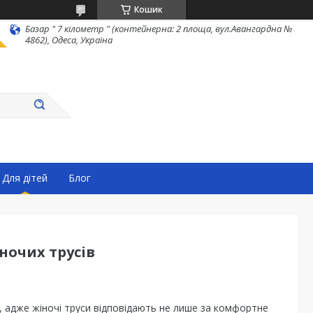
Кошик
Базар " 7 кілометр " (контейнерна: 2 площа, вул.Авангардна №
4862), Одеса, Україна
Для дітей
Блог
ночих трусів
, адже жіночі труси відповідають не лише за комфортне