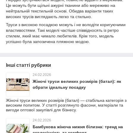
Це можуть бути щільні ажурні тканини або мереживо на
нейтральній текстильній основі. Обидва варіанти таких
високих трусів виглядають легко та стильно.
Труси з високою посадкою можуть і не володіти коригуючими
властивостями. Такі моделі частіше співвідносять із ретро
стилем, який має чимало любителів. Крім того, модель
успішно була запозичена пляжною модою.
Інші статті рубрики
24.02.2026
Жіночі труси великих розмірів (батал): як
обрати ідеальну посадку
Жіночі труси великих розмірів (батал) — стабільна категорія з
високим попитом. У статті розглянуто фасони, матеріали та
вигоди оптової закупівлі для бізнесу.
24.02.2026
Бамбукова жіноча нижня білизна: тренд на
екологічність та комфорт