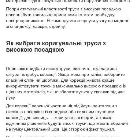
матеріалів і здатні візуально прибрати пару зайвих кілограмів.
Попри стягувальні властивості труси з високою посадкою
повинні бути тактильно приємними та мати необхідну
повітропроникність. Рекомендуємо звернути увагу на моделі
зі спандексу, лайкри, стрейчу.
Як вибрати коригувальні труси з
високою посадкою
Перш ніж придбати високі труси, визначте, яка частина
фігури потребує корекції. Якщо мова про талію, вибирайте
класичні сліпи чи шортики. Для корекції живота краще
використовувати труси з максимально високою посадкою із
щільних матеріалів, які не збиратимуться у складки під час
руху.
Для корекції верхньої частини ніг підійдуть панталони з
високою посадкою із середнім або сильним ступенем
корекції; для сідниць — коригувальні шорти, а також
відмінним рішенням будуть високі труси, що мають зібраний
на гумку центральний шов. Це створює ефект пуш-ап.