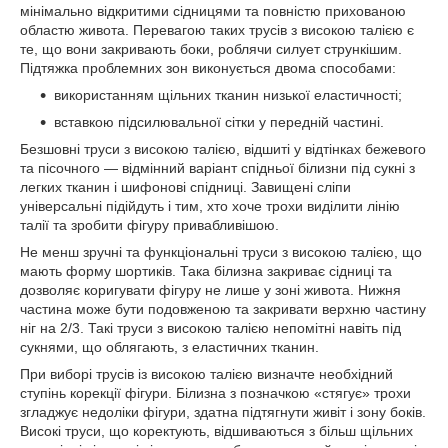
мінімально відкритими сідницями та повністю прихованою
областю живота. Перевагою таких трусів з високою талією є
те, що вони закривають боки, роблячи силует стрункішим.
Підтяжка проблемних зон виконується двома способами:
використанням щільних тканин низької еластичності;
вставкою підсилювальної сітки у передній частині.
Безшовні труси з високою талією, відшиті у відтінках бежевого
та пісочного — відмінний варіант спідньої білизни під сукні з
легких тканин і шифонові спідниці. Завищені сліпи
універсальні підійдуть і тим, хто хоче трохи виділити лінію
талії та зробити фігуру привабливішою.
Не менш зручні та функціональні труси з високою талією, що
мають форму шортиків. Така білизна закриває сідниці та
дозволяє коригувати фігуру не лише у зоні живота. Нижня
частина може бути подовженою та закривати верхню частину
ніг на 2/3. Такі труси з високою талією непомітні навіть під
сукнями, що облягають, з еластичних тканин.
При виборі трусів із високою талією визначте необхідний
ступінь корекції фігури. Білизна з позначкою «стягує» трохи
згладжує недоліки фігури, здатна підтягнути живіт і зону боків.
Високі труси, що коректують, відшиваються з більш щільних