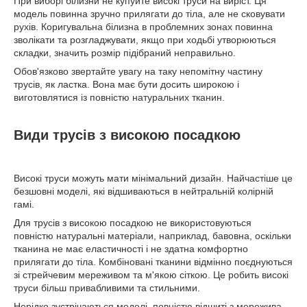
При виборі білизни не купуйте високі труси на виріст. Ця
модель повинна зручно прилягати до тіла, але не сковувати
рухів. Коригувальна білизна в проблемних зонах повинна
зволікати та розгладжувати, якщо при ходьбі утворюються
складки, значить розмір підібраний неправильно.
Обов'язково звертайте увагу на таку непомітну частину
трусів, як ластка. Вона має бути досить широкою і
виготовлятися із повністю натуральних тканин.
Види трусів з високою посадкою
Високі труси можуть мати мінімальний дизайн. Найчастіше це
безшовні моделі, які відшиваються в нейтральній колірній
гамі.
Для трусів з високою посадкою не використовуються
повністю натуральні матеріали, наприклад, бавовна, оскільки
тканина не має еластичності і не здатна комфортно
прилягати до тіла. Комбіновані тканини відмінно поєднуються
зі стрейчевим мереживом та м'якою сіткою. Це робить високі
труси більш привабливими та стильними.
Нерідко зустрічаються моделі, повністю відшиті з мережива.