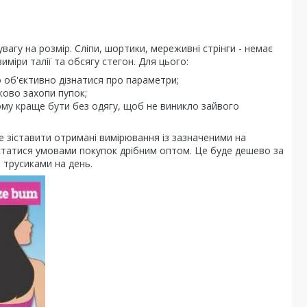
агу на розмір. Сліпи, шортики, мереживні стрінги - немає
иміри талії та обсягу стегон. Для цього:
о об'єктивно дізнатися про параметри;
ково захопи пупок;
ому краще бути без одягу, щоб не виникло зайвого
е зіставити отримані вимірювання із зазначеними на
истатися умовами покупок дрібним оптом. Це буде дешево за
 трусиками на день.