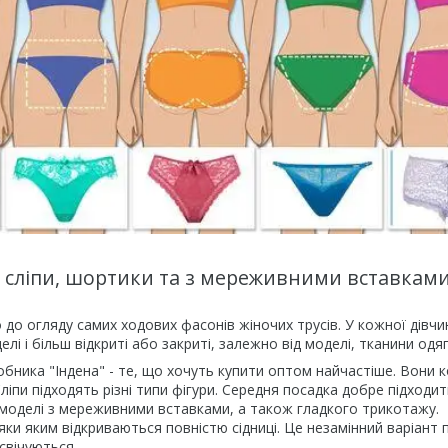
: сліпи, шортики та з мереживними вставкам
до огляду самих ходових фасонів жіночих трусів. У кожної дівчин
елі і більш відкриті або закриті, залежно від моделі, тканини одяг
робника "Індена" - те, що хочуть купити оптом найчастіше. Вони 
ліпи підходять різні типи фігури. Середня посадка добре підходи
Є моделі з мереживними вставками, а також гладкого трикотажу.
яки яким відкриваються повністю сідниці. Це незамінний варіант пі
свічуються.