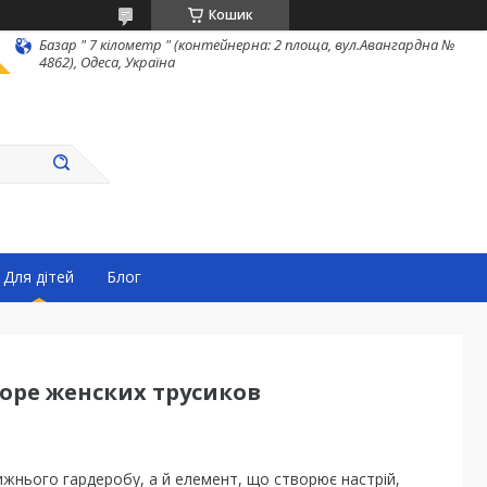
Кошик
Базар " 7 кілометр " (контейнерна: 2 площа, вул.Авангардна №
4862), Одеса, Україна
Для дітей
Блог
оре женских трусиков
нижнього гардеробу, а й елемент, що створює настрій,