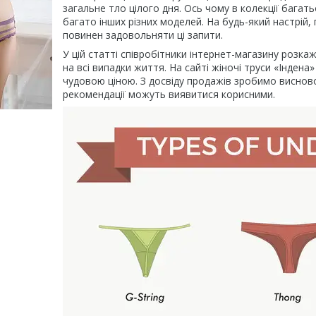
загальне тло цілого дня. Ось чому в колекції багатьох
багато інших різних моделей. На будь-який настрій,
повинен задовольняти ці запити.
У цій статті співробітники інтернет-магазину розка
на всі випадки життя. На сайті жіночі труси «Інден
чудовою ціною. З досвіду продажів зробимо висновок
рекомендації можуть виявитися корисними.