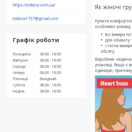
https://indena.com.ua/
Як жіночі т
indena1757@gmail.com
Купити комфортні 
особливої ​​різниц
всі виміри п
Графік роботи
для обхвату 
стегна вимір
обсягу.
Понеділок
08:00
18:00
Виробник «Індена»
Вівторок
08:00
18:00
упаковці. Якщо є 
Середа
08:00
18:00
одиницю, причому 
Четвер
08:00
18:00
Пʼятниця
Вихідний
Субота
08:00
18:00
Неділя
08:00
18:00