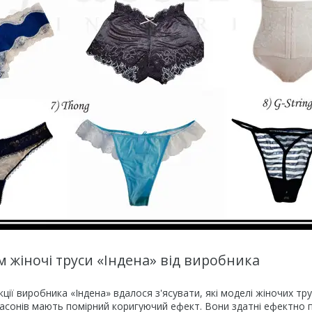
 жіночі труси «Індена» від виробника
ції виробника «Індена» вдалося з'ясувати, які моделі жіночих трус
сонів мають помірний коригуючий ефект. Вони здатні ефектно пі