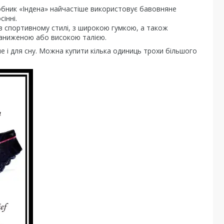
робник «Індена» найчастіше використовує бавовняне
інні.
в спортивному стилі, з широкою гумкою, а також
 заниженою або високою талією.
е і для сну. Можна купити кілька одиниць трохи більшого