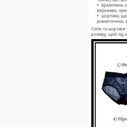
Бразиліана, 
мереживо, приєм
Шортики, що 
романтичніші, 
Сліпи та шортики 
розміру, щоб під ч