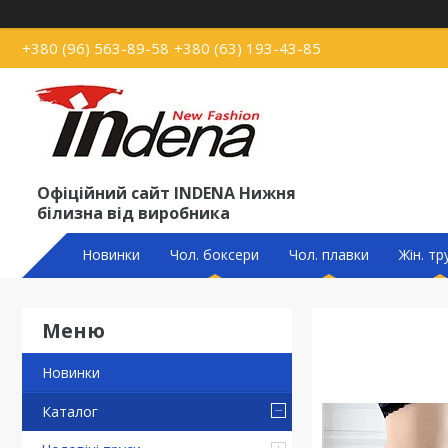
+380 (96) 563-89-58
+380 (63) 193-43-85
Офіційний сайт INDENA Нижня
білизна від виробника
Новинки
Чол. боксери
Чол. плавки
Жін. тр
Новинки
Каталог