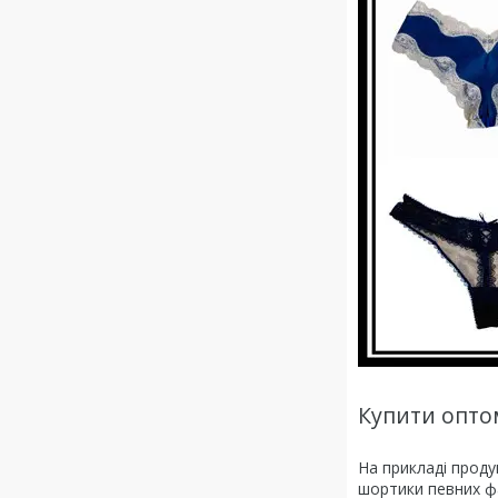
Купити оптом
На прикладі продук
шортики певних фа