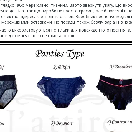
з гладкої або мереживної тканини. Варто звернути увагу, що ви
не до тіла, так що вироби не просто красиві, але й приємні в нос
ефектно підкреслюють лінію стегон. Виробник пропонує моделі 
з мереживними вставками. По посадці також безліч варіантів: із
часто використовуються не тільки для повсякденного носіння, ал
ас відпочинку нічого не стискало тіло.