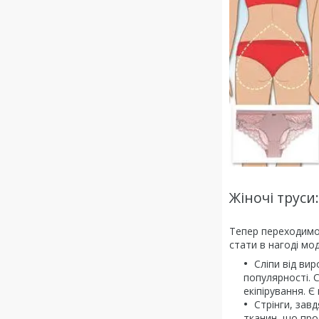
Жіночі труси
Тепер переходимо 
стати в нагоді мод
Сліпи від ви
популярності. С
екіпірування. 
Стрінги, завд
тканин, що про