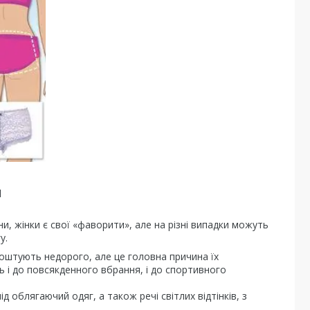
и
и, жінки є свої «фаворити», але на різні випадки можуть
у.
коштують недорого, але це головна причина їх
ть і до повсякденного вбрання, і до спортивного
д облягаючий одяг, а також речі світлих відтінків, з