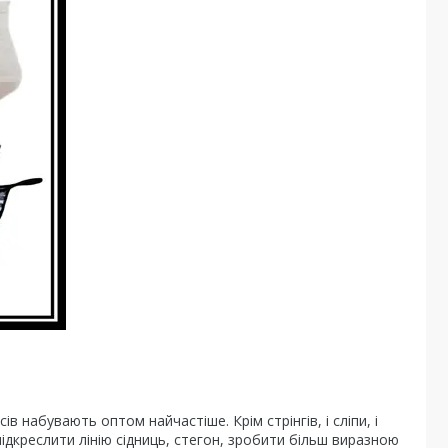
ів набувають оптом найчастіше. Крім стрінгів, і сліпи, і
дкреслити лінію сідниць, стегон, зробити більш виразною