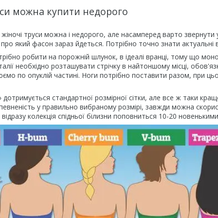
руси можна купити недорого
жіночі труси можна і недорого, але насамперед варто звернути ув
і, про який фасон зараз йдеться. Потрібно точно знати актуальні в
отрібно робити на порожній шлунок, в ідеалі вранці, тому що мон
талії необхідно розташувати стрічку в найтоншому місці, обов'яз
юємо по опуклій частині. Ноги потрібно поставити разом, при ць
 дотримується стандартної розмірної сітки, але все ж таки кращ
впевненість у правильно вибраному розмірі, завжди можна скор
відразу колекція спідньої білизни поповниться 10-20 новенькими