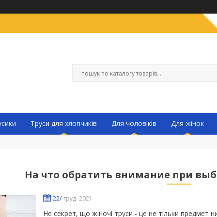
усики
Труси для хлопчиків
Для чоловіків
Для жінок
На что обратить внимание при выб
22/
груд. 2021
Не секрет, що жіночі труси - це не тільки предмет 