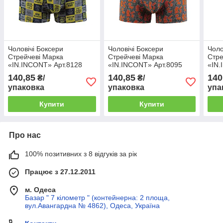
Чоловічі Боксери
Чоловічі Боксери
Чоло
Стрейчеві Марка
Стрейчеві Марка
Стре
«IN.INCONT» Арт.8128
«IN.INCONT» Арт.8095
«IN.
140,85
140,85
140
₴/
₴/
упаковка
упаковка
упа
Купити
Купити
Про нас
100% позитивних з 8 відгуків за рік
Працює з 27.12.2011
м. Одеса
Базар " 7 кілометр " (контейнерна: 2 площа,
вул.Авангардна № 4862), Одеса, Україна