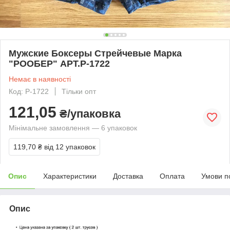
Мужские Боксеры Стрейчевые Марка
"РООБЕР" АРТ.P-1722
Немає в наявності
Код: P-1722
Тільки опт
121,05
₴/упаковка
Мінімальне замовлення — 6 упаковок
119,70 ₴
від 12 упаковок
Опис
Характеристики
Доставка
Оплата
Умови п
Опис