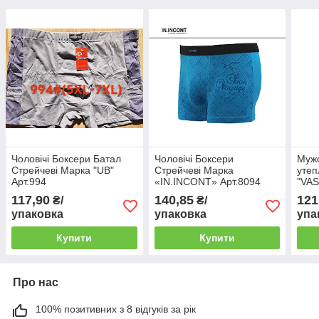
Чоловічі Боксери Батал
Чоловічі Боксери
Муж
Стрейчеві Марка "UB"
Стрейчеві Марка
уте
Арт.994
«IN.INCONT» Арт.8094
"VAS
117,90
140,85
121
₴/
₴/
упаковка
упаковка
упа
Купити
Купити
Про нас
100% позитивних з 8 відгуків за рік