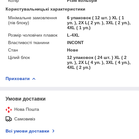
Колір
Різні кольори
Користувальницькі характеристики
Мінімальне замовлення
6 упаковок ( 12 шт. ) XL ( 1
(пів блоку)
уп. ), 2X L( 2 уп. ), 3XL ( 2 уп.),
4XL ( 1 уп.)
Розмір чоловічих плавок
L-4XL
Властивості тканини
INCONT
Стан
Нове
Цілий блок
12 упаковок ( 24 шт. ) XL ( 2
уп. ), 2X L( 4 уп. ), 3XL ( 4 уп.),
4XL ( 2 уп.)
Приховати
Умови доставки
Нова Пошта
Самовивіз
Всі умови доставки