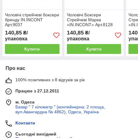
Чоловічі стрейчеві боксери
Чоловічі Боксери
Чоло
бренду IN.INCONT
Стрейчеві Марка
Стре
Арт.9037
«IN.INCONT» Арт.8128
«IN.
140,85
140,85
140
₴/
₴/
упаковка
упаковка
упа
Купити
Купити
Про нас
100% позитивних з 8 відгуків за рік
Працює з 27.12.2011
м. Одеса
Базар " 7 кілометр " (контейнерна: 2 площа,
вул.Авангардна № 4862), Одеса, Україна
Контакти
Сьогодні вихідний