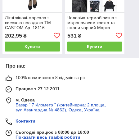
Літні жіночі-марсала з
Чоловіча термобілизна з
високою посадкою ТМ
мікроначосом кофта та
CASTOM Арт.18116
штани чорний Марка
«CASTOM» Арт.997
202,95
531
₴
₴
Купити
Купити
Про нас
100% позитивних з 8 відгуків за рік
Працює з 27.12.2011
м. Одеса
Базар " 7 кілометр " (контейнерна: 2 площа,
вул.Авангардна № 4862), Одеса, Україна
Контакти
Сьогодні працює з 08:00 до 18:00
Показати весь графік роботи