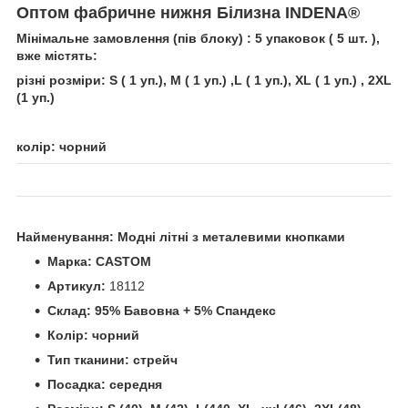
Оптом фабричне нижня Білизна INDENA
®
Мінімальне замовлення (пів блоку) : 5
упаковок
( 5
шт.
),
вже містять:
різні розміри:
S ( 1 уп.), M ( 1 уп.) ,L
( 1 уп.)
, XL
( 1 уп.)
, 2
XL
(1 уп.)
колір: чорний
Найменування: Модні літні з металевими кнопками
Марка: CASTOM
Артикул:
18112
Склад:
95% Бавовна + 5% Спандекс
Колір: чорний
Тип тканини: стрейч
Посадка: середня