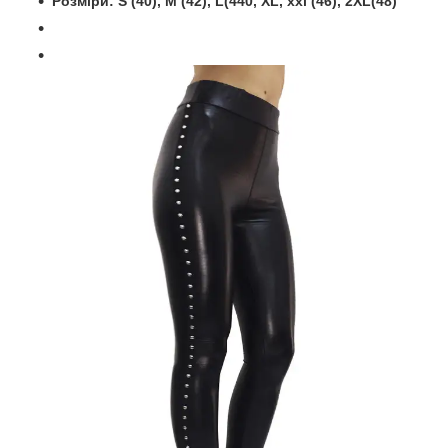
Розміри: S (40), M (42), L(440, XL, xxl (46), 2
XL
(48)