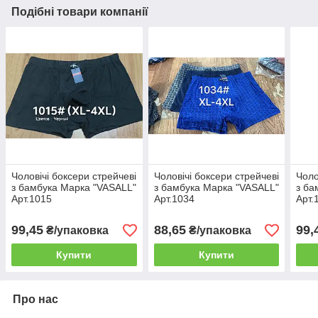
Подібні товари компанії
Чоловічі боксери стрейчеві
Чоловічі боксери стрейчеві
Чоло
з бамбука Марка "VASALL"
з бамбука Марка "VASALL"
з ба
Арт.1015
Арт.1034
Арт.
99,45
88,65
99,
₴/упаковка
₴/упаковка
Купити
Купити
Про нас