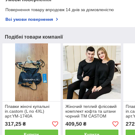
Повернення товару впродовж 14 днів за домовленістю
Всі умови повернення
Подібні товари компанії
Плавки жіночі купальні
Жіночий теплий флісовий
Плав
in.castom (L по 4XL)
комплект кофта та штани
in.c
арт.YM-1740A
чорний ТМ CASTOM
арт.
Арт.3301
317,25
409,50
272
₴
₴
Купити
Купити