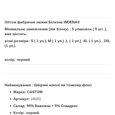
Оптом фабричне нижня Білизна INDENA
®
Мінімальне замовлення (пів блоку) : 5
упаковок
( 5
шт.
),
вже містять:
різні розміри:
S ( 1 уп.), M ( 1 уп.) ,L
( 1 уп.)
, XL
( 1 уп.)
, 2
XL
(1 уп.)
колір: чорний
Найменування : Шкіряні жіночі на тонкому флісі
Марка: CASTOM
Артикул:
18101
Склад: 95% Бавовна + 5% Спандекс
Колір: чорний