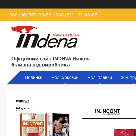
+380 (96) 563-89-58
+380 (63) 193-43-85
Офіційний сайт INDENA Нижня
білизна від виробника
Новинки
Чол. боксери
Чол. плавки
Жін. тр