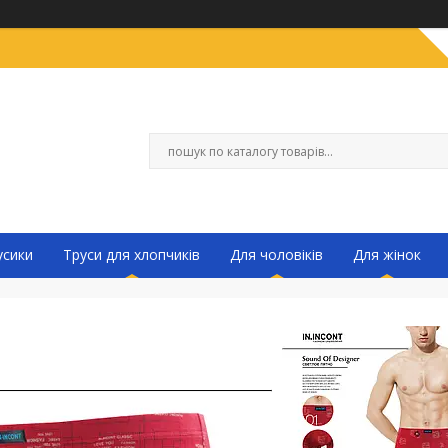
усики
Труси для хлопчиків
Для чоловіків
Для жінок