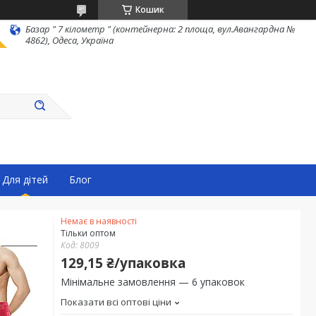
Кошик
Базар " 7 кілометр " (контейнерна: 2 площа, вул.Авангардна №
4862), Одеса, Україна
Для дітей
Блог
Немає в наявності
Тільки оптом
Код:
8009
129,15 ₴/упаковка
Мінімальне замовлення — 6 упаковок
Показати всі оптові ціни