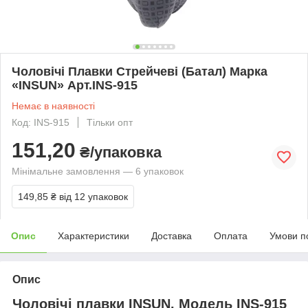
Чоловічі Плавки Стрейчеві (Батал) Марка
«INSUN» Арт.INS-915
Немає в наявності
Код: INS-915
Тільки опт
151,20
₴/упаковка
Мінімальне замовлення — 6 упаковок
149,85 ₴
від 12 упаковок
Опис
Характеристики
Доставка
Оплата
Умови п
Опис
Чоловічі плавки INSUN. Модель INS-915