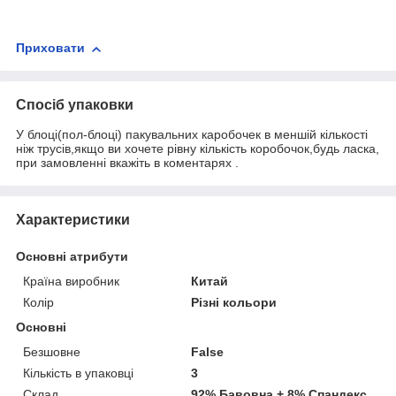
Приховати
Спосіб упаковки
У блоці(пол-блоці) пакувальних каробочек в меншій кількості
ніж трусів,якщо ви хочете рівну кількість коробочок,будь ласка,
при замовленні вкажіть в коментарях .
Характеристики
Основні атрибути
Країна виробник
Китай
Колір
Різні кольори
Основні
Безшовне
False
Кількість в упаковці
3
Склад
92% Бавовна + 8% Спандекс