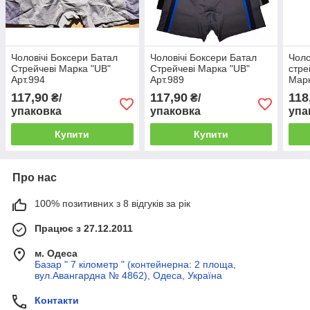
Чоловічі Боксери Батал
Чоловічі Боксери Батал
Чоло
Стрейчеві Марка "UB"
Стрейчеві Марка "UB"
стре
Арт.994
Арт.989
Марк
117,90
117,90
118
₴/
₴/
упаковка
упаковка
упа
Купити
Купити
Про нас
100% позитивних з 8 відгуків за рік
Працює з 27.12.2011
м. Одеса
Базар " 7 кілометр " (контейнерна: 2 площа,
вул.Авангардна № 4862), Одеса, Україна
Контакти