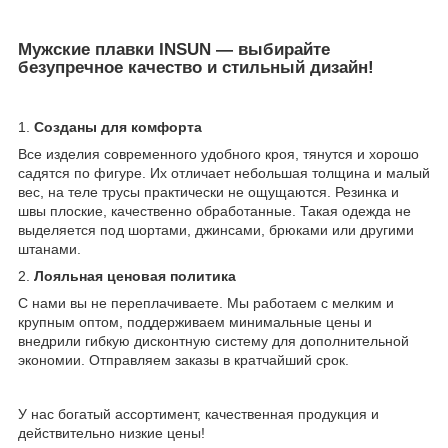
Мужские плавки INSUN — выбирайте
безупречное качество и стильный дизайн!
1.
Созданы для комфорта
Все изделия современного удобного кроя, тянутся и хорошо
садятся по фигуре. Их отличает небольшая толщина и малый
вес, на теле трусы практически не ощущаются. Резинка и
швы плоские, качественно обработанные. Такая одежда не
выделяется под шортами, джинсами, брюками или другими
штанами.
2.
Лояльная ценовая политика
С нами вы не переплачиваете. Мы работаем с мелким и
крупным оптом, поддерживаем минимальные цены и
внедрили гибкую дисконтную систему для дополнительной
экономии. Отправляем заказы в кратчайший срок.
У нас богатый ассортимент, качественная продукция и
действительно низкие цены!