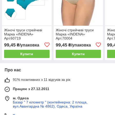
Жіночі труси стрейчеві
Жіночі стрейчеві труси
Жіно
Марка «INDENA»
Марка «INDENA»
Мар
Арт.60719
Арт.70004
Арт.
99,45
99,45
99,
₴/упаковка
₴/упаковка
Купити
Купити
Про нас
91% позитивних з 11 відгуків за рік
Працює з 27.12.2011
м. Одеса
Базар " 7 кілометр " (контейнерна: 2 площа,
вул.Авангардна № 4862), Одеса, Україна