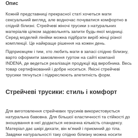
Опис
Кожній представниці прекрасної статі хочеться мати
сексуальний вигляд, але водночас почуватися комфортно в
спідній білизні. Стрейчеві жіночі трусики з натуральних
матеріалів цілком задовольнять запити будь-якої модниці.
Серед моделей лінійки можна підібрати виріб жінці різної
комплекції. Це найкраще рішення на кожен день.
Підприємцям і тим, хто любить мати в запасі спідню білизну,
варто оформити замовлення гуртом на сайті компанії
INDENA, де ведеться реалізація продукції від виробника. Весь
товар сертифікований і добре носиться. Якісні стрейчеві
трусики тягнуться і підкреслюють апетитність форм.
Стрейчеві трусики: стиль і комфорт
Для виготовлення стрейчевих трусиків використовується
натуральна бавовна. Для більшої еластичності та стійкості до
зношування в неї додається незначна кількість спандексу.
Матеріал дає шкірі дихати, він м'який і приємний до тіла.
Завдяки натуральності таку спідню білизну можна носити