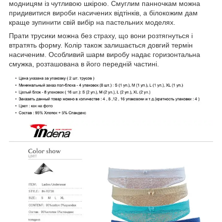
модницям із чутливою шкірою. Смуглим панночкам можна
придивитися вироби насичених відтінків, а білокожим дам
краще зупинити свій вибір на пастельних моделях.
Прати трусики можна без страху, що вони розтягнуться і
втратять форму. Колір також залишається довгий термін
насиченим. Особливий шарм виробу надає горизонтальна
смужка, розташована в його передній частині.