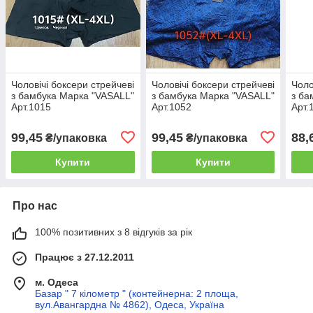
Чоловічі боксери стрейчеві
Чоловічі боксери стрейчеві
Чоло
з бамбука Марка "VASALL"
з бамбука Марка "VASALL"
з ба
Арт.1015
Арт.1052
Арт.
99,45
99,45
88,
₴/упаковка
₴/упаковка
Купити
Купити
Про нас
100% позитивних з 8 відгуків за рік
Працює з 27.12.2011
м. Одеса
Базар " 7 кілометр " (контейнерна: 2 площа,
вул.Авангардна № 4862), Одеса, Україна