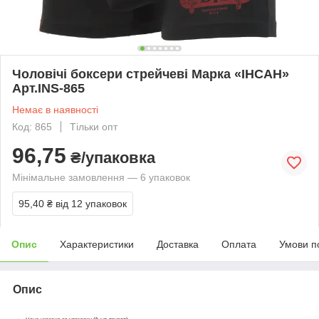
Чоловічі боксери стрейчеві Марка «ІНСАН»
Арт.INS-865
Немає в наявності
Код: 865
Тільки опт
96,75
₴/упаковка
Мінімальне замовлення — 6 упаковок
95,40 ₴
від 12 упаковок
Опис
Характеристики
Доставка
Оплата
Умови п
Опис