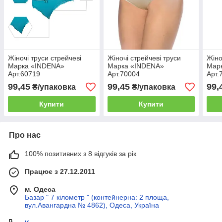
Жіночі труси стрейчеві
Жіночі стрейчеві труси
Жіно
Марка «INDENA»
Марка «INDENA»
Мар
Арт.60719
Арт.70004
Арт.
99,45
99,45
99,
₴/упаковка
₴/упаковка
Купити
Купити
Про нас
100% позитивних з 8 відгуків за рік
Працює з 27.12.2011
м. Одеса
Базар " 7 кілометр " (контейнерна: 2 площа,
вул.Авангардна № 4862), Одеса, Україна