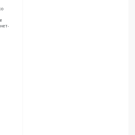
ко
е
нет-