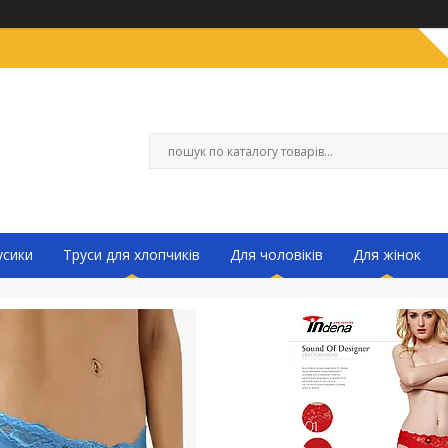
усики
Труси для хлопчиків
Для чоловіків
Для жінок