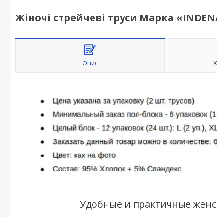
Жіночі стрейчеві труси Марка «INDENA
Опис
Х
Удобные и практичные женск