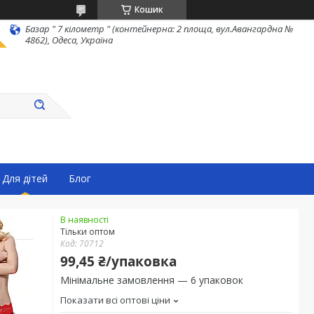
Кошик
Базар " 7 кілометр " (контейнерна: 2 площа, вул.Авангардна №
4862), Одеса, Україна
Для дітей
Блог
В наявності
Тільки оптом
Код:
70712
99,45 ₴/упаковка
Мінімальне замовлення — 6 упаковок
Показати всі оптові ціни