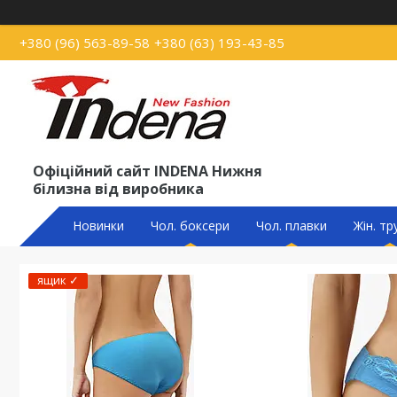
+380 (96) 563-89-58
+380 (63) 193-43-85
Офіційний сайт INDENA Нижня
білизна від виробника
Новинки
Чол. боксери
Чол. плавки
Жін. тр
ящик ✓