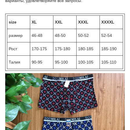
варианты, удовлетворяйте все запросы.
size
XL
XXL
XXXL
XXXXL
размер
46-48
48-50
50-52
52-54
Рост
170-175
175-180
180-185
185-190
Талия
90-95
95-100
100-105
105-110