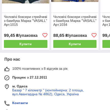
Чоловічі боксери стрейчеві
Чоловічі боксери стрейчеві
Чоло
з бамбука Марка "VASALL"
з бамбука Марка "VASALL"
з ба
Арт.1015
Арт.1034
Арт.
99,45
88,65
99,
₴/упаковка
₴/упаковка
Купити
Купити
Про нас
100% позитивних з 8 відгуків за рік
Працює з 27.12.2011
м. Одеса
Базар " 7 кілометр " (контейнерна: 2 площа,
вул.Авангардна № 4862), Одеса, Україна
Контакти