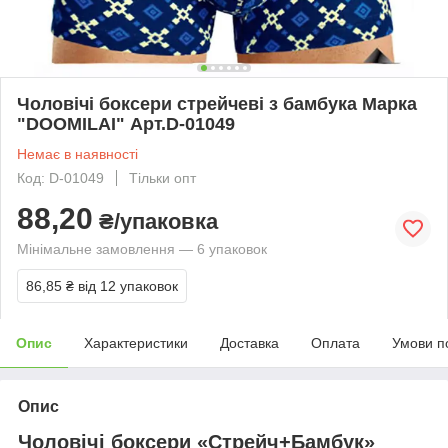
Чоловічі боксери стрейчеві з бамбука Марка
"DOOMILAI" Арт.D-01049
Немає в наявності
Код: D-01049
Тільки опт
88,20
₴/упаковка
Мінімальне замовлення — 6 упаковок
86,85 ₴
від 12 упаковок
Опис
Характеристики
Доставка
Оплата
Умови п
Опис
Чоловічі боксери «Стрейч+Бамбук»