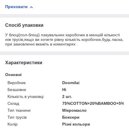
Приховати
Спосіб упаковки
У блоці(пол-блоці) пакувальних каробочек в меншій кількості
ніж трусів,якщо ви хочете рівну кількість коробочок,будь ласка,
при замовленні вкажіть в коментарях .
Характеристики
Основні
Виробник
Doomilai
Безшовне
Ні
Кількість в упаковці
2 шт.
Склад
75%COTTON+20%BAMBOO+5%S
Тип тканини
Мікромасло
Тип трусів
Боксери
Колір
Різні кольори