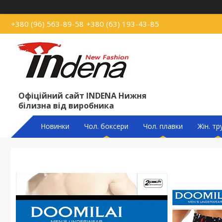
+380 (96) 563-89-58
+380 (63) 193-43-85
Офіційний сайт INDENA Нижня
білизна від виробника
Новинки
Чол. боксери
Чол. плавки
Жін. тр