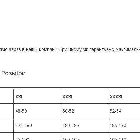
мо зараз в нашій компанії. При цьому ми гарантуємо максималь
Розміри
XXL
XXXL
XXXXL
48-50
50-52
52-54
175-180
180-185
185-190
95-100
100-105
105-110