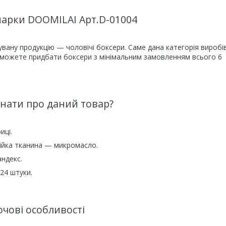
марки DOOMILAI Арт.D-01004
вану продукцію — чоловічі боксери. Саме дана категорія виробі
 можете придбати боксери з мінімальним замовленням всього 6
нати про даний товар?
иці.
ійка тканина — микромасло.
андекс.
 24 штуки.
ючові особливості