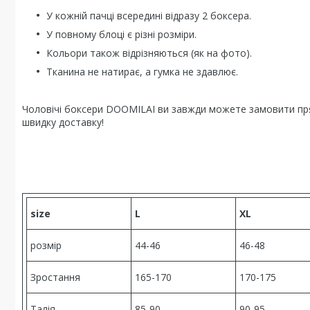
У кожній пачці всередині відразу 2 боксера.
У повному блоці є різні розміри.
Кольори також відрізняються (як на фото).
Тканина не натирає, а гумка не здавлює.
Чоловічі боксери DOOMILAI ви завжди можете замовити пря
швидку доставку!
size
L
XL
розмір
44-46
46-48
Зростання
165-170
170-175
Талія
85-90
90-95