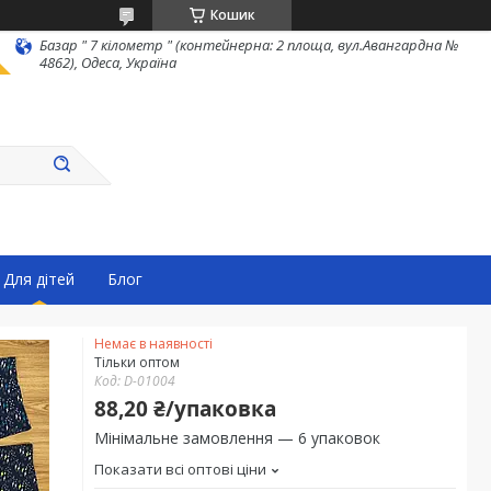
Кошик
Базар " 7 кілометр " (контейнерна: 2 площа, вул.Авангардна №
4862), Одеса, Україна
Для дітей
Блог
Немає в наявності
Тільки оптом
Код:
D-01004
88,20 ₴/упаковка
Мінімальне замовлення — 6 упаковок
Показати всі оптові ціни