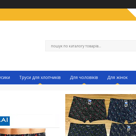
усики
Труси для хлопчиків
Для чоловіків
Для жінок