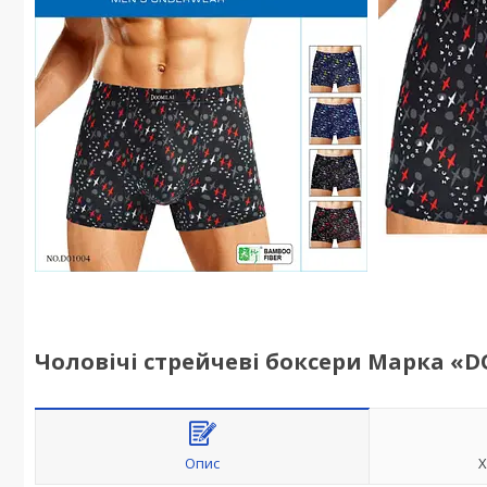
Чоловічі стрейчеві боксери Марка «D
Опис
Х