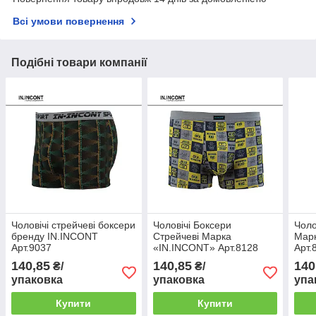
Всі умови повернення
Подібні товари компанії
Чоловічі стрейчеві боксери
Чоловічі Боксери
Чоло
бренду IN.INCONT
Стрейчеві Марка
Мар
Арт.9037
«IN.INCONT» Арт.8128
Арт.
140,85
140,85
140
₴/
₴/
упаковка
упаковка
упа
Купити
Купити