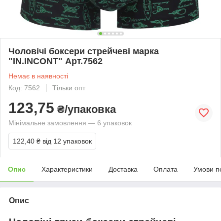
Чоловічі боксери стрейчеві марка
"IN.INCONT" Арт.7562
Немає в наявності
Код: 7562
Тільки опт
123,75
₴/упаковка
Мінімальне замовлення — 6 упаковок
122,40 ₴
від 12 упаковок
Опис
Характеристики
Доставка
Оплата
Умови п
Опис