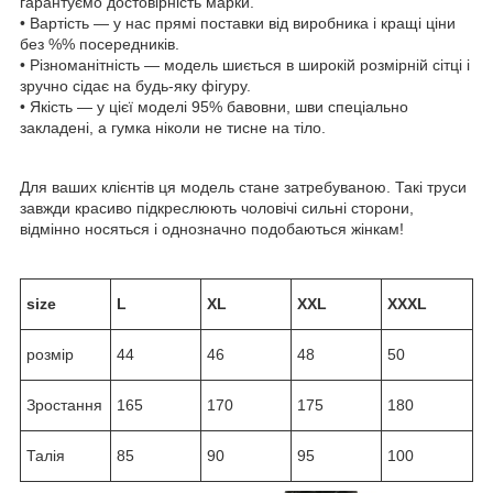
гарантуємо достовірність марки.
• Вартість — у нас прямі поставки від виробника і кращі ціни
без %% посередників.
• Різноманітність — модель шиється в широкій розмірній сітці і
зручно сідає на будь-яку фігуру.
• Якість — у цієї моделі 95% бавовни, шви спеціально
закладені, а гумка ніколи не тисне на тіло.
Для ваших клієнтів ця модель стане затребуваною. Такі труси
завжди красиво підкреслюють чоловічі сильні сторони,
відмінно носяться і однозначно подобаються жінкам!
size
L
XL
XXL
XXXL
розмір
44
46
48
50
Зростання
165
170
175
180
Талія
85
90
95
100