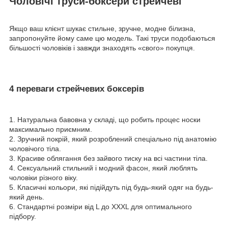
Чоловічі труси-боксери стрейчеві
Якщо ваш клієнт шукає стильне, зручне, модне білизна,
запропонуйте йому саме цю модель. Такі труси подобаються
більшості чоловіків і завжди знаходять «свого» покупця.
4 переваги стрейчевих боксерів
1. Натуральна бавовна у складі, що робить процес носки
максимально приємним.
2. Зручний покрій, який розроблений спеціально під анатомію
чоловічого тіла.
3. Красиве облягання без зайвого тиску на всі частини тіла.
4. Сексуальний стильний і модний фасон, який люблять
чоловіки різного віку.
5. Класичні кольори, які підійдуть під будь-який одяг на будь-
який день.
6. Стандартні розміри від L до XXXL для оптимального
підбору.