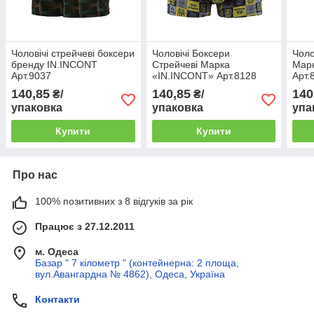
Чоловічі стрейчеві боксери
Чоловічі Боксери
Чоло
бренду IN.INCONT
Стрейчеві Марка
Мар
Арт.9037
«IN.INCONT» Арт.8128
Арт.
140,85
140,85
140
₴/
₴/
упаковка
упаковка
упа
Купити
Купити
Про нас
100% позитивних з 8 відгуків за рік
Працює з 27.12.2011
м. Одеса
Базар " 7 кілометр " (контейнерна: 2 площа,
вул.Авангардна № 4862), Одеса, Україна
Контакти