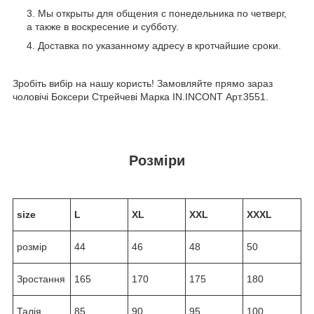
Мы открыты для общения с понедельника по четверг,
а также в воскресение и субботу.
Доставка по указанному адресу в кротчайшие сроки.
Зробіть вибір на нашу користь! Замовляйте прямо зараз
чоловічі Боксери Стрейчеві Марка IN.INCONT Арт.3551.
Розміри
size
L
XL
XXL
XXXL
розмір
44
46
48
50
Зростання
165
170
175
180
Талія
85
90
95
100