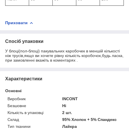
Приховати
Спосіб упаковки
У блоці(пол-блоці) пакувальних каробочек в меншій кількості
ніж трусів,якщо ви хочете рівну кількість коробочок,будь ласка,
при замовленні вкажіть в коментарях .
Характеристики
Основні
Виробник
INCONT
Безшовне
Ні
Кількість в упаковці
2 шт.
Склад
95% Хлопок + 5% Спандекс
Тип тканини
Лайкра