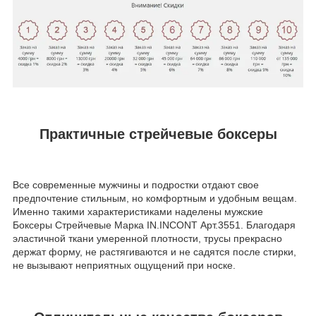
Практичные стрейчевые боксеры
Все современные мужчины и подростки отдают свое
предпочтение стильным, но комфортным и удобным вещам.
Именно такими характеристиками наделены мужские
Боксеры Стрейчевые Марка IN.INCONT Арт.3551. Благодаря
эластичной ткани умеренной плотности, трусы прекрасно
держат форму, не растягиваются и не садятся после стирки,
не вызывают неприятных ощущений при носке.