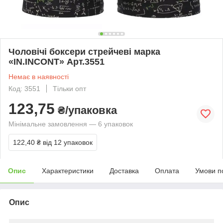
Чоловічі боксери стрейчеві марка
«IN.INCONT» Арт.3551
Немає в наявності
Код: 3551
Тільки опт
123,75
₴/упаковка
Мінімальне замовлення — 6 упаковок
122,40 ₴
від 12 упаковок
Опис
Характеристики
Доставка
Оплата
Умови п
Опис