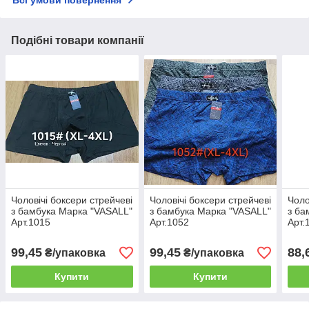
Всі умови повернення
Подібні товари компанії
Чоловічі боксери стрейчеві
Чоловічі боксери стрейчеві
Чоло
з бамбука Марка "VASALL"
з бамбука Марка "VASALL"
з ба
Арт.1015
Арт.1052
Арт.
99,45
99,45
88,
₴/упаковка
₴/упаковка
Купити
Купити