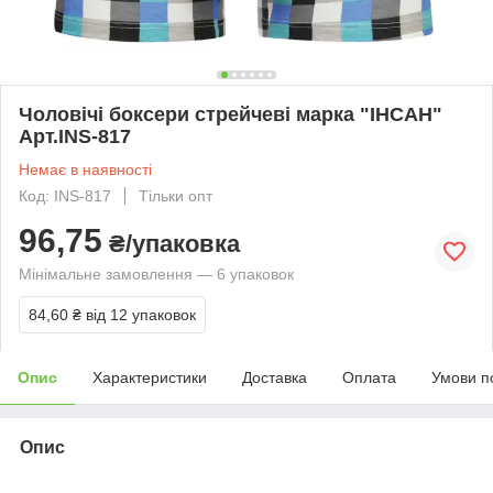
Чоловічі боксери стрейчеві марка "ІНСАН"
Арт.INS-817
Немає в наявності
Код: INS-817
Тільки опт
96,75
₴/упаковка
Мінімальне замовлення — 6 упаковок
84,60 ₴
від 12 упаковок
Опис
Характеристики
Доставка
Оплата
Умови п
Опис