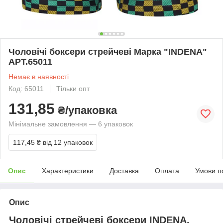
Чоловічі боксери стрейчеві Марка "INDENA"
АРТ.65011
Немає в наявності
Код: 65011
Тільки опт
131,85
₴/упаковка
Мінімальне замовлення — 6 упаковок
117,45 ₴
від 12 упаковок
Опис
Характеристики
Доставка
Оплата
Умови п
Опис
Чоловічі стрейчеві боксери INDENA.