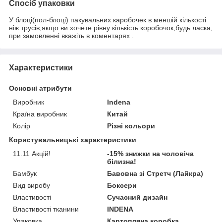
Спосіб упаковки
У блоці(пол-блоці) пакувальних каробочек в меншій кількості
ніж трусів,якщо ви хочете рівну кількість коробочок,будь ласка,
при замовленні вкажіть в коментарях .
Характеристики
Основні атрибути
Виробник
Indena
Країна виробник
Китай
Колір
Різні кольори
Користувальницькі характеристики
11.11 Акцій!
-15% знижки на чоловіча
білизна!
Бамбук
Бавовна зі Стретч (Лайкра)
Вид виробу
Боксери
Властивості
Сучасний дизайн
Властивості тканини
INDENA
Упаковка
Картопляна коробка