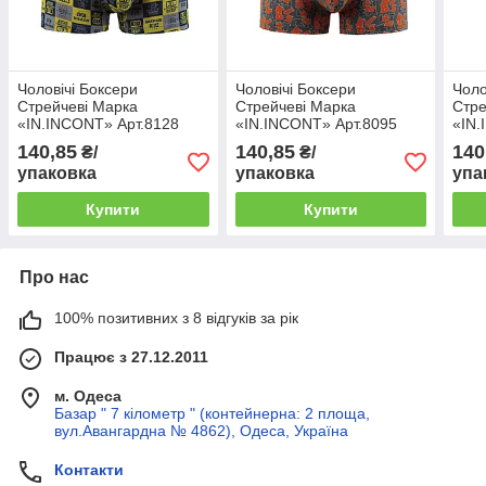
Чоловічі Боксери
Чоловічі Боксери
Чоло
Стрейчеві Марка
Стрейчеві Марка
Стре
«IN.INCONT» Арт.8128
«IN.INCONT» Арт.8095
«IN.
140,85
140,85
140
₴/
₴/
упаковка
упаковка
упа
Купити
Купити
Про нас
100% позитивних з 8 відгуків за рік
Працює з 27.12.2011
м. Одеса
Базар " 7 кілометр " (контейнерна: 2 площа,
вул.Авангардна № 4862), Одеса, Україна
Контакти