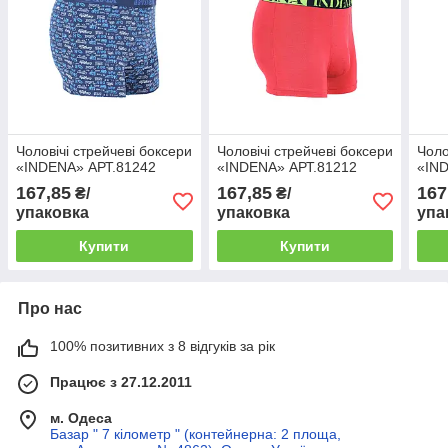
Чоловічі стрейчеві боксери
Чоловічі стрейчеві боксери
Чоло
«INDENA» АРТ.81242
«INDENA» АРТ.81212
«IN
167,85
167,85
167
₴/
₴/
упаковка
упаковка
упа
Купити
Купити
Про нас
100% позитивних з 8 відгуків за рік
Працює з 27.12.2011
м. Одеса
Базар " 7 кілометр " (контейнерна: 2 площа,