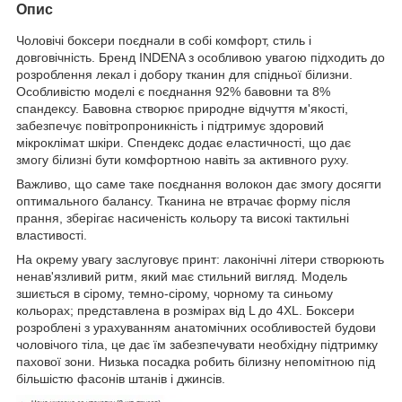
Опис
Чоловічі боксери поєднали в собі комфорт, стиль і
довговічність. Бренд INDENA з особливою увагою підходить до
розроблення лекал і добору тканин для спідньої білизни.
Особливістю моделі є поєднання 92% бавовни та 8%
спандексу. Бавовна створює природне відчуття м'якості,
забезпечує повітропроникність і підтримує здоровий
мікроклімат шкіри. Спендекс додає еластичності, що дає
змогу білизні бути комфортною навіть за активного руху.
Важливо, що саме таке поєднання волокон дає змогу досягти
оптимального балансу. Тканина не втрачає форму після
прання, зберігає насиченість кольору та високі тактильні
властивості.
На окрему увагу заслуговує принт: лаконічні літери створюють
ненав'язливий ритм, який має стильний вигляд. Модель
зшиється в сірому, темно-сірому, чорному та синьому
кольорах; представлена в розмірах від L до 4XL. Боксери
розроблені з урахуванням анатомічних особливостей будови
чоловічого тіла, це дає їм забезпечувати необхідну підтримку
пахової зони. Низька посадка робить білизну непомітною під
більшістю фасонів штанів і джинсів.