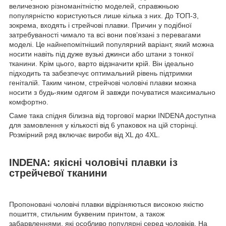
величезною різноманітністю моделей, справжньою
популярністю користуються лише кілька з них. До ТОП-3,
зокрема, входять і стрейчові плавки. Причин у подібної
затребуваності чимало та всі вони пов’язані з перевагами
моделі. Це найнепомітніший популярний варіант, який можна
носити навіть під дуже вузькі джинси або штани з тонкої
тканини. Крім цього, варто відзначити крій. Він ідеально
підходить та забезпечує оптимальний рівень підтримки
геніталій. Таким чином, стрейчові чоловічі плавки можна
носити з будь-яким одягом й завжди почуватися максимально
комфортно.
Саме така спідня білизна від торгової марки INDENA доступна
для замовлення у кількості від 6 упаковок на цій сторінці.
Розмірний ряд включає вироби від XL до 4XL.
INDENA: якісні чоловічі плавки із
стрейчевої тканини
Пропоновані чоловічі плавки відрізняються високою якістю
пошиття, стильним буквеним принтом, а також
забарвленнями, які особливо популярні серед чоловіків. На