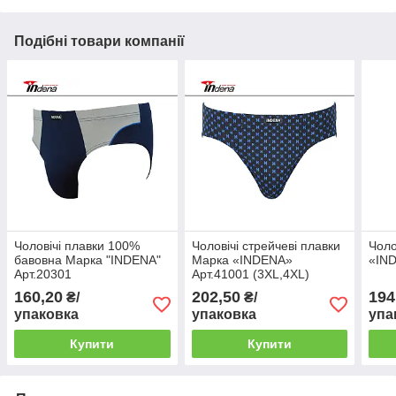
Подібні товари компанії
Чоловічі плавки 100%
Чоловічі стрейчеві плавки
Чоло
бавовна Марка "INDENA"
Марка «INDENA»
«IND
Арт.20301
Арт.41001 (3XL,4XL)
160,20
202,50
194
₴/
₴/
упаковка
упаковка
упа
Купити
Купити