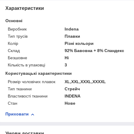
Характеристики
Основні
Виробник
Indena
Тип трусів
Плавки
Колір
Різні кольори
Склад
92% Бавовна + 8% Спандекс
Безшовне
Ні
Кількість в упаковці
3
Користувацькі характеристики
Розмір чоловічих плавок
XL,XXL,XXXL,XXXXL
Тип тканини
Стрейч
Властивості тканини
INDENA
Стан
Нове
Приховати
Умови доставки