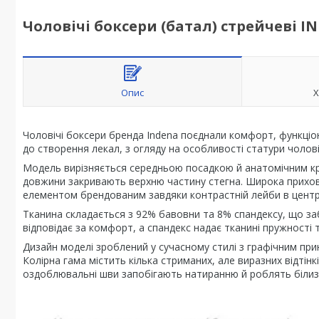
Чоловічі боксери (батал) стрейчеві I
Опис
Х
Чоловічі боксери бренда Indena поєднали комфорт, функціон
до створення лекал, з огляду на особливості статури чоловік
Модель вирізняється середньою посадкою й анатомічним кро
довжини закривають верхню частину стегна. Широка прихован
елементом брендованим завдяки контрастній лейби в центр
Тканина складається з 92% бавовни та 8% спандексу, що заб
відповідає за комфорт, а спандекс надає тканині пружності
Дизайн моделі зроблений у сучасному стилі з графічним пр
Колірна гама містить кілька стриманих, але виразних відтінкі
оздоблювальні шви запобігають натиранню й роблять білизн