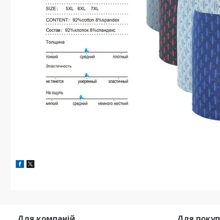
Для компаній
Для покуп