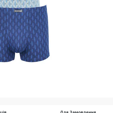
ців
Для Замовлення