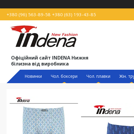
+380 (96) 563-89-58
+380 (63) 193-43-85
Офіційний сайт INDENA Нижня
білизна від виробника
Новинки
Чол. боксери
Чол. плавки
Жін. тр