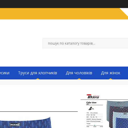
усики
Труси для хлопчиків
Для чоловіків
Для жінок