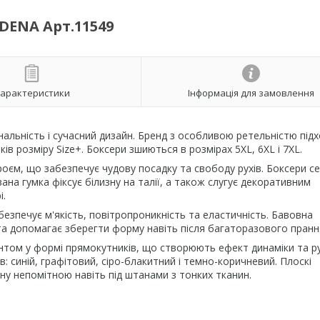
NDENA Арт.11549
арактеристики
Інформація для замовлення
альність і сучасний дизайн. Бренд з особливою ретельністю під
ів розміру Size+. Боксери зшиються в розмірах 5XL, 6XL і 7XL.
єм, що забезпечує чудову посадку та свободу рухів. Боксери с
а гумка фіксує білизну на талії, а також слугує декоративним
і.
езпечує м'якість, повітропроникність та еластичність. Бавовна
 та допомагає зберегти форму навіть після багаторазового пранн
интом у формі прямокутників, що створюють ефект динаміки та ру
в: синій, графітовий, сіро-блакитний і темно-коричневий. Плоскі
у непомітною навіть під штанами з тонких тканин.