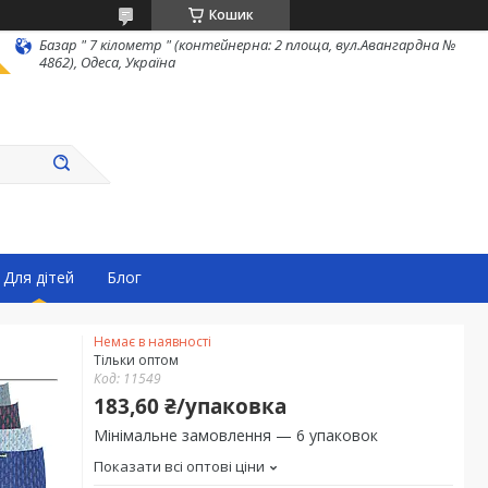
Кошик
Базар " 7 кілометр " (контейнерна: 2 площа, вул.Авангардна №
4862), Одеса, Україна
Для дітей
Блог
Немає в наявності
Тільки оптом
Код:
11549
183,60 ₴/упаковка
Мінімальне замовлення — 6 упаковок
Показати всі оптові ціни