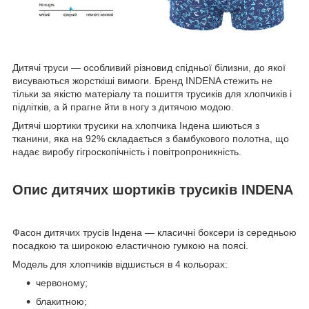
Дитячі труси — особливий різновид спідньої білизни, до якої
висуваються жорсткіші вимоги. Бренд INDENA стежить не
тільки за якістю матеріалу та пошиття трусиків для хлопчиків і
підлітків, а й прагне йти в ногу з дитячою модою.
Дитячі шортики трусики на хлопчика Індена шиються з
тканини, яка на 92% складається з бамбукового полотна, що
надає виробу гігроскопічність і повітропроникність.
Опис дитячих шортиків трусиків INDENA
Фасон дитячих трусів Індена — класичні боксери із середньою
посадкою та широкою еластичною гумкою на поясі.
Модель для хлопчиків відшиється в 4 кольорах:
червоному;
блакитною;