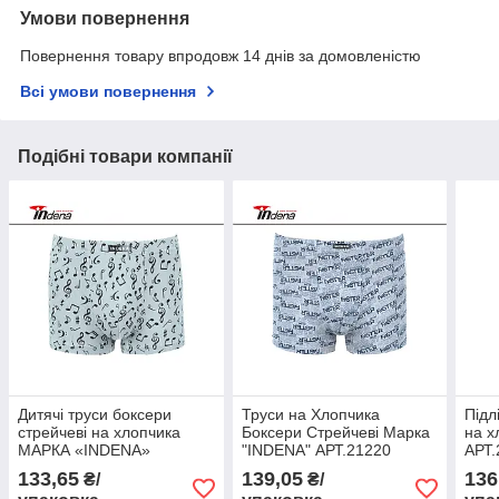
Умови повернення
Повернення товару впродовж 14 днів за домовленістю
Всі умови повернення
Подібні товари компанії
Дитячі труси боксери
Труси на Хлопчика
Підл
стрейчеві на хлопчика
Боксери Стрейчеві Марка
на х
МАРКА «INDENA»
"INDENA" АРТ.21220
АРТ.
Арт.21009
133,65
139,05
136
₴/
₴/