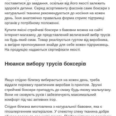
поставитися до завдання, оскільки від його якості залежить
здоров'я дитини. Серед асортименту фасонів саме боксери з
натуральної тканини рекомендуються до носіння на кожен
день. Їхня анатомічно правильна форма сприяє підтримці
органів у потрібному положенні.
Купити якісні стрейчеві боксери з бавовни можна на сайті
інтернет-магазину, де представлений величезний вибір трусів
на будь-який смак. Товар реалізується гуртом від виробника,
а вигідне пропонування знайде для себе кожен підприємець.
На продукцію надаються сертифікати якості.
Нюанси вибору трусів боксерів
Якщо спідню білизну вибирається на кожен день, треба
віддати перевагу практичним виробам із принтом. Зручні
стрейчеві боксери припадуть до смаку будь-якому мальчугану.
Вони не сковують рухів і забезпечують максимальний
комфорт під час активних ігор.
Спідня білизна виготовлена з натуральної бавовни, яка є
гіпоалергенним матеріалом. У спекотну спеку тканина добре