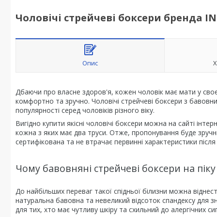
Чоловічі стрейчеві боксери бренда IN
Опис
Х
Дбаючи про власне здоров'я, кожен чоловік має мати у своєм
комфортно та зручно. Чоловічі стрейчеві боксери з бавовни
популярності серед чоловіків різного віку.
Вигідно купити якісні чоловічі боксери можна на сайті інте
кожна з яких має два труси. Отже, пропонування буде зручним
сертифікована та не втрачає первинні характеристики після
Чому бавовняні стрейчеві боксери на піку
До найбільших переваг такої спідньої білизни можна віднест
натуральна бавовна та невеликий відсоток спандексу для зн
для тих, хто має чутливу шкіру та схильний до алергічних си