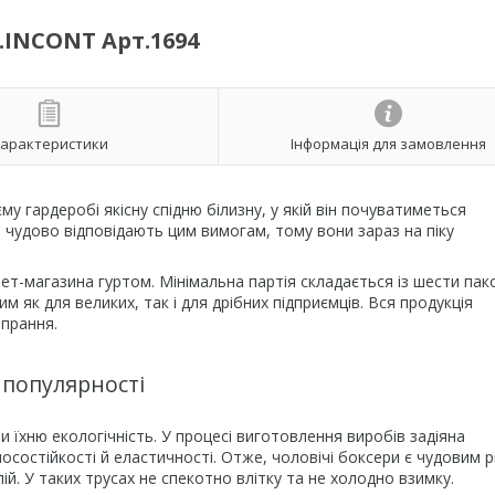
.INCONT Арт.1694
арактеристики
Інформація для замовлення
у гардеробі якісну спідню білизну, у якій він почуватиметься
 чудово відповідають цим вимогам, тому вони зараз на піку
рнет-магазина гуртом. Мінімальна партія складається із шести пак
 як для великих, так і для дрібних підприємців. Вся продукція
 прання.
 популярності
и їхню екологічність. У процесі виготовлення виробів задіяна
осостійкості й еластичності. Отже, чоловічі боксери є чудовим 
пій. У таких трусах не спекотно влітку та не холодно взимку.