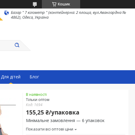
Кошик
Базар " 7 кілометр " (контейнерна: 2 площа, вул.Авангардна №
4862), Одеса, Україна
Для дітей
Блог
В наявності
Тільки оптом
Код:
1694
155,25 ₴/упаковка
Мінімальне замовлення — 6 упаковок
Показати всі оптові ціни