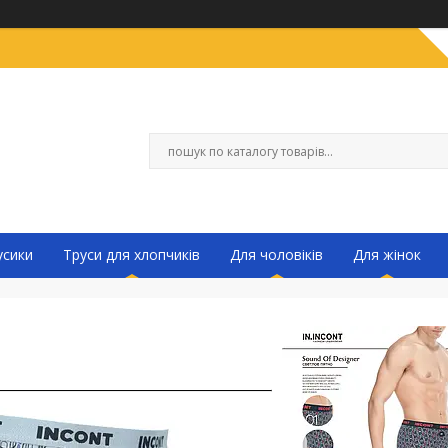
усики
Труси для хлопчиків
Для чоловіків
Для жінок