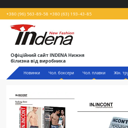
+380 (96) 563-89-58
+380 (63) 193-43-85
Офіційний сайт INDENA Нижня
білизна від виробника
Новинки
Чол. боксери
Чол. плавки
Жін. тр