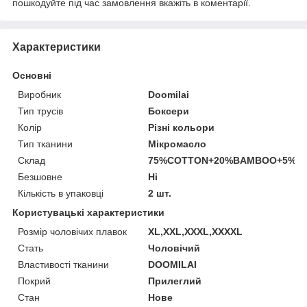
пошкодуйте під час замовлення вкажіть в коментарії.
Характеристики
Основні
Виробник
Doomilai
Тип трусів
Боксери
Колір
Різні кольори
Тип тканини
Мікромасло
Склад
75%COTTON+20%BAMBOO+5%S
Безшовне
Ні
Кількість в упаковці
2 шт.
Користувацькі характеристики
Розмір чоловічих плавок
XL,XXL,XXXL,XXXXL
Стать
Чоловічий
Властивості тканини
DOOMILAI
Покрий
Прилеглий
Стан
Нове