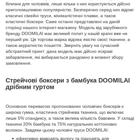
білизни для чоловіків, лише кілька з них користуються дійсно
приголомшливою популярністю. Безперечно серед них відомі
класичні сімейні труси, мінімалістичні плавки, а також
еластичні боксери. Саме останні представлені на даній
сторінці нашого інтернет-магазину. Модель від зарубіжного
бренду DOOMILAI має великий попит у нашій країні вже не
перший рік. Ця торгова марка відома якістю своєї тканини, а
також акуратністю пошиття. Зверніть увагу на сучасний
абстрактний принт: дана модель має дійсно яскраві
забарвлення, які вибираються рандомно в момент збору
замовлення.
Стрейчові боксери з бамбука DOOMILAI
дрібним гуртом
Основною перевагою пропонованих чоловічих боксерів є
широка гумка, еластична стрейчева тканина, що включає
лише 5% спандексу, а також велика кількість бавовни. У складі
тканини 20% бамбука та 75% натуральних коттонових
волокон. Завдяки цьому чоловічі труси DOOMILAI:
ефективно відводять вологу та підходять для