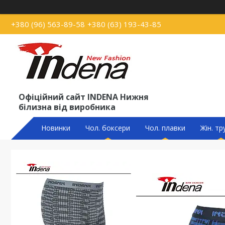
+380 (96) 563-89-58
+380 (63) 193-43-85
Офіційний сайт INDENA Нижня
білизна від виробника
Новинки
Чол. боксери
Чол. плавки
Жін. тр