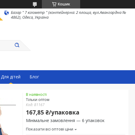
Кошик
Базар " 7 кілометр " (контейнерна: 2 площа, вул.Авангардна №
4862), Одеса, Україна
Для дітей
Блог
В наявності
Тільки оптом
Код:
81167
167,85 ₴/упаковка
Мінімальне замовлення — 6 упаковок
Показати всі оптові ціни