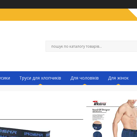
усики
Труси для хлопчиків
Для чоловіків
Для жінок