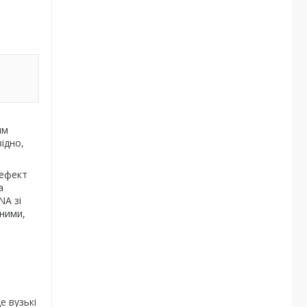
им
ідно,
 ефект
а
NA зі
чними,
е вузькі