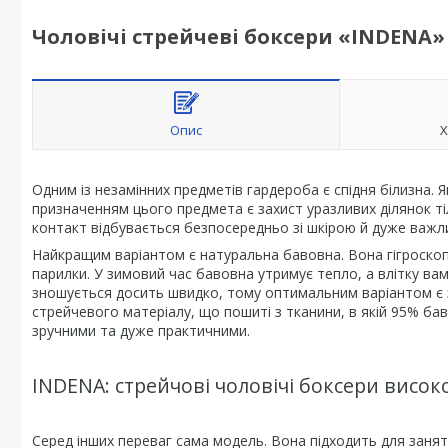
Чоловічі стрейчеві боксери «INDENA» 
Опис
Х
Одним із незамінних предметів гардероба є спідня білизна. 
призначенням цього предмета є захист уразливих ділянок тіл
контакт відбувається безпосередньо зі шкірою й дуже важли
Найкращим варіантом є натуральна бавовна. Вона гігроскопі
парилки. У зимовий час бавовна утримує тепло, а влітку ва
зношується досить швидко, тому оптимальним варіантом є з
стрейчевого матеріалу, що пошиті з тканини, в якій 95% ба
зручними та дуже практичними.
INDENA: стрейчові чоловічі боксери високо
Серед інших переваг сама модель. Вона підходить для занять