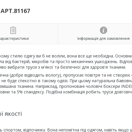
АРТ.81167
арактеристики
Інформація для замовлення
Якому стилю одягу ви б не воліли, вона все ще необхідна. Основн
а від бактерій, мікробів та просто механічних ушкоджень. Відпов
во вибрати труси з м'якої та безпечної для здоров'я тканини.
чна (добре відводить вологу), пропускає повітря та не створює
м не буде спекотно в такому одязі. При цьому натуральна бавовн
мішана тканина. Наприклад, пропоновані чоловічі боксери INDE
вовни та 5% спандексу. Подібна комбінація робить труси довгові
ї якості
 спортом, відпочинку. Вона непомітна під одягом, навіть якщо ц