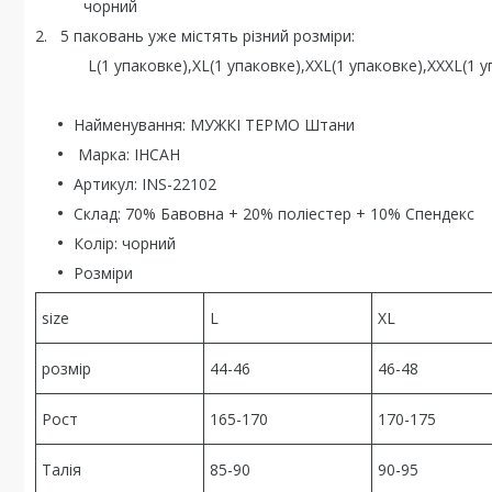
чорний
2. 5 паковань уже містять різний розміри:
L(1 упаковке),XL(1 упаковке),XXL(1 упаковке),XXXL(1 уп
Найменування: МУЖКІ ТЕРМО Штани
Маркa: ІНСАН
Артикул: INS-22102
Склад: 70% Бавовна + 20% поліестер + 10% Спендекс
Колір: чорний
Розміри
size
L
XL
розмір
44-46
46-48
Рост
165-170
170-175
Талія
85-90
90-95