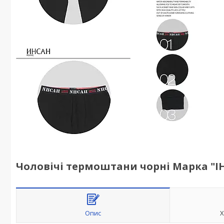
Чоловічі термоштани чорні Марка "ІНС
Опис
Х