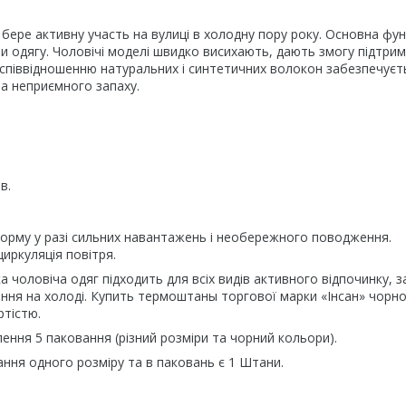
 бере активну участь на вулиці в холодну пору року. Основна фун
ри одягу. Чоловічі моделі швидко висихають, дають змогу підтри
піввідношенню натуральних і синтетичних волокон забезпечуєт
ва неприємного запаху.
в.
орму у разі сильних навантажень і необережного поводження.
иркуляція повітря.
 чоловіча одяг підходить для всіх видів активного відпочинку, 
ння на холоді. Купить термоштаны торгової марки «Інсан» чорн
ртістю.
лення 5 паковання (різний розміри та чорний кольори).
ання одного розміру та в паковань є 1 Штани.