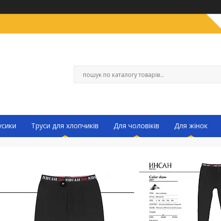
усики
Труси для хлопчиків
Для чоловіків
Для жінок