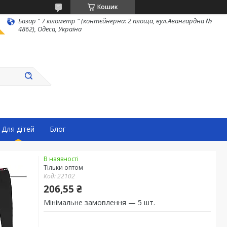
Кошик
Базар " 7 кілометр " (контейнерна: 2 площа, вул.Авангардна №
4862), Одеса, Україна
Для дітей
Блог
В наявності
Тільки оптом
Код:
22102
206,55 ₴
Мінімальне замовлення — 5 шт.