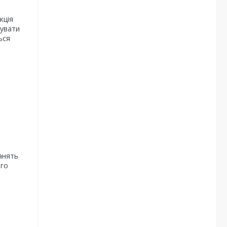
кція
мувати
ься
занять
ого