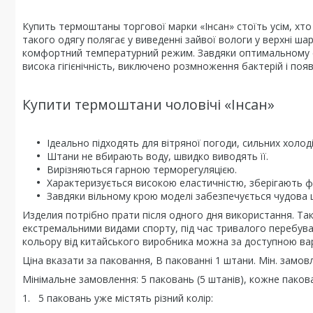
Купить термоштаны торгової марки «Інсан» стоїть усім, хто
такого одягу полягає у виведенні зайвої вологи у верхні ша
комфортний температурний режим. Завдяки оптимальному с
висока гігієнічність, виключено розмноження бактерій і поя
Купити термоштани чоловічі «Інсан»
Ідеально підходять для вітряної погоди, сильних холоді
Штани не вбирають воду, швидко виводять її.
Вирізняються гарною терморегуляцією.
Характеризується високою еластичністю, зберігають ф
Завдяки вільному крою моделі забезпечується чудова ц
Изделия потрібно прати після одного дня використання. Така
екстремальними видами спорту, під час тривалого перебува
кольору від китайського виробника можна за доступною ва
Ціна вказати за паковання, В пакованні 1 штани. Мін. замов
Мінімальне замовлення: 5 паковань (5 штанів), кожне паков
1. 5 паковань уже містять різний колір: