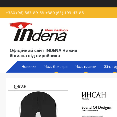
+380 (96) 563-89-58
+380 (63) 193-43-85
Офіційний сайт INDENA Нижня
білизна від виробника
Новинки
Чол. боксери
Чол. плавки
Жін. тр