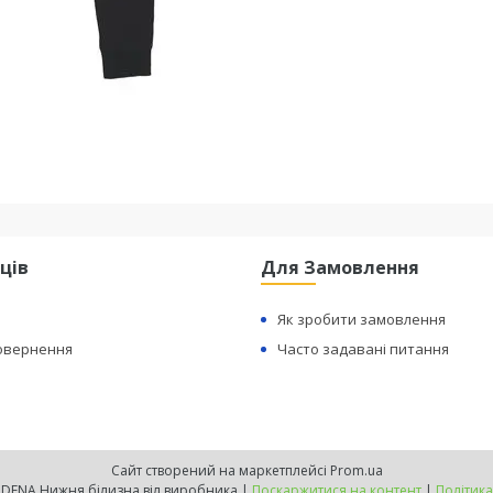
ців
Для Замовлення
Як зробити замовлення
Повернення
Часто задавані питання
Сайт створений на маркетплейсі
Prom.ua
Офіційний сайт INDENA Нижня білизна віл виробника |
Поскаржитися на контент
|
Політика