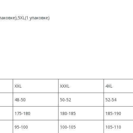
аковке),5XL(1 упаковке)
XXL
XXXL
4XL
48-50
50-52
52-54
175-180
180-185
185-190
95-100
100-105
105-110