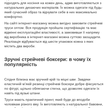
підходять для носіння на кожен день, адже виготовляються з
натуральних дихаючих матеріалів. Їх можна одягати під будь-
який сучасний образ та відчувати себе в них максимально
комфортно.
На сайті інтернет-магазину можна вигідно замовити стрейчеві
труси оптом. Вся продукція пройшла сертифікацію та має
відмінні експлуатаційні властивості, а замовивши її напряму
від виробника в інтернет-магазині можна суттєво заощадити.
Реалізація відбувається від шести упаковок кожна з яких
містить два вироби.
Зручні стрейчеві боксери: в чому їх
популярність
Спідня білизна має зручний крій та міцні шви. Завдяки
еластичній м'якій резинці стрейчеві боксери добре фіксуються
по фігурі, щільно облягаючи стегна, що дозволяє одягати їх
навіть під вузькі штани.
Труси мають практичний принт, який буде до вподоби
чоловікам різного віку. Їх виготовляють з натуральної бавовни,