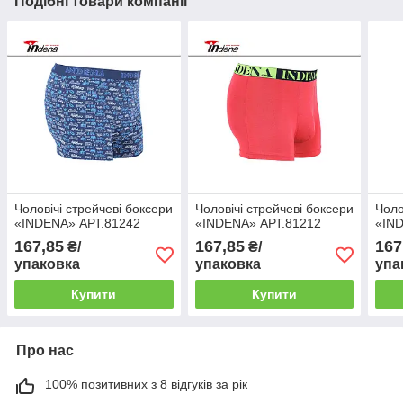
Подібні товари компанії
Чоловічі стрейчеві боксери
Чоловічі стрейчеві боксери
Чоло
«INDENA» АРТ.81242
«INDENA» АРТ.81212
«IN
167,85
167,85
167
₴/
₴/
упаковка
упаковка
упа
Купити
Купити
Про нас
100% позитивних з 8 відгуків за рік