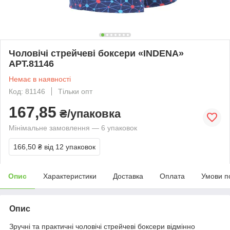
Чоловічі стрейчеві боксери «INDENA»
АРТ.81146
Немає в наявності
Код: 81146
Тільки опт
167,85
₴/упаковка
Мінімальне замовлення — 6 упаковок
166,50 ₴
від 12 упаковок
Опис
Характеристики
Доставка
Оплата
Умови п
Опис
Зручні та практичні чоловічі стрейчеві боксери відмінно