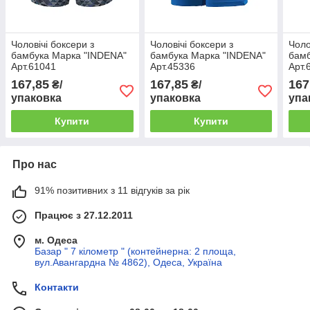
Чоловічі боксери з
Чоловічі боксери з
Чоло
бамбука Марка "INDENA"
бамбука Марка "INDENA"
бамб
Арт.61041
Арт.45336
Арт.
167,85
167,85
167
₴/
₴/
упаковка
упаковка
упа
Купити
Купити
Про нас
91% позитивних з 11 відгуків за рік
Працює з 27.12.2011
м. Одеса
Базар " 7 кілометр " (контейнерна: 2 площа,
вул.Авангардна № 4862), Одеса, Україна
Контакти