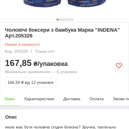
Чоловічі боксери з бамбука Марка "INDENA"
Арт.205326
Немає в наявності
Код: 205326
Тільки опт
167,85
₴/упаковка
Мінімальне замовлення — 6 упаковок
166,50 ₴
від 12 упаковок
Опис
Характеристики
Доставка
Оплата
Умови п
Опис
якою має бути чоловіча спідня білизна? Зручна, тактильно