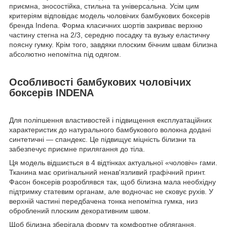
приємна, зносостійка, стильна та універсальна. Усім цим
критеріям відповідає модель чоловічих бамбукових боксерів
бренда Indena. Форма класичних шортів закриває верхню
частину стегна на 2/3, середню посадку та вузьку еластичну
поясну гумку. Крім того, завдяки плоским бічним швам білизна
абсолютно непомітна під одягом.
Особливості бамбукових чоловічих
боксерів INDENA
Для поліпшення властивостей і підвищення експлуатаційних
характеристик до натурального бамбукового волокна додані
синтетичні — спандекс. Це підвищує міцність білизни та
забезпечує приємне прилягання до тіла.
Ця модель відшиється в 4 відтінках актуальної «чоловіч» гами.
Тканина має оригінальний ненав'язливий графічний принт.
Фасон боксерів розроблявся так, щоб білизна мала необхідну
підтримку статевим органам, але водночас не сковує рухів. У
верхній частині передбачена тонка непомітна гумка, низ
оброблений плоским декоративним швом.
Щоб білизна зберігала форму та комфортне облягання,