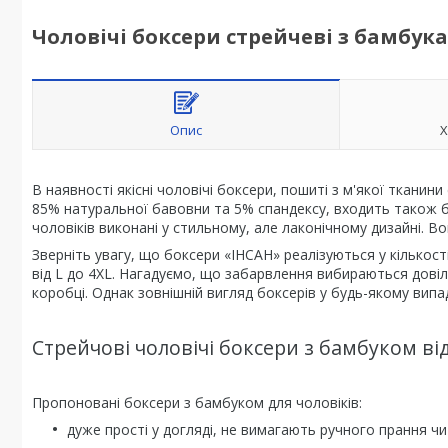
Чоловічі боксери стрейчеві з бамбука
Опис
Х
В наявності якісні чоловічі боксери, пошиті з м'якої тканин
85% натуральної бавовни та 5% спандексу, входить також б
чоловіків виконані у стильному, але лаконічному дизайні. Вон
Зверніть увагу, що боксери «ІНСАН» реалізуються у кількості
від L до 4XL. Нагадуємо, що забарвлення вибираються довіль
коробці. Однак зовнішній вигляд боксерів у будь-якому випад
Стрейчові чоловічі боксери з бамбуком ві
Пропоновані боксери з бамбуком для чоловіків:
дуже прості у догляді, не вимагають ручного прання чи