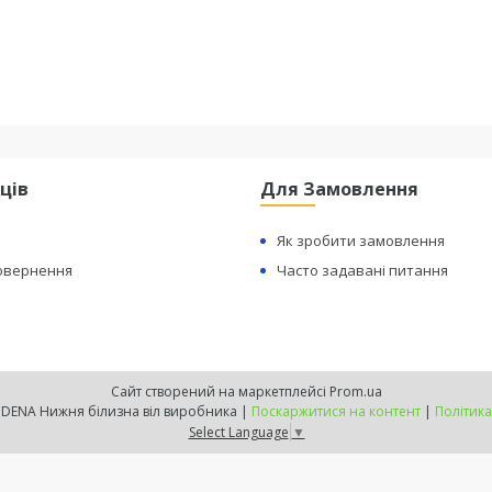
ців
Для Замовлення
Як зробити замовлення
Повернення
Часто задавані питання
Сайт створений на маркетплейсі
Prom.ua
Офіційний сайт INDENA Нижня білизна віл виробника |
Поскаржитися на контент
|
Політика
Select Language
▼