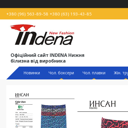
+380 (96) 563-89-58
+380 (63) 193-43-85
Офіційний сайт INDENA Нижня
білизна від виробника
Новинки
Чол. боксери
Чол. плавки
Жін. тр