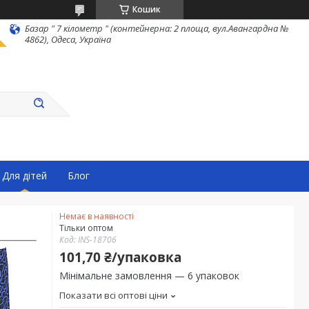
Кошик
Базар " 7 кілометр " (контейнерна: 2 площа, вул.Авангардна №
4862), Одеса, Україна
Для дітей
Блог
Немає в наявності
Тільки оптом
Код:
INS-18706
101,70 ₴/упаковка
Мінімальне замовлення — 6 упаковок
Показати всі оптові ціни