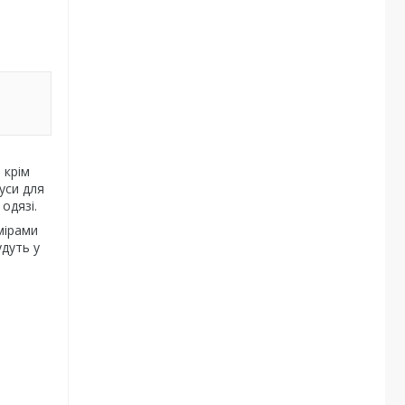
 крім
уси для
одязі.
мірами
удуть у