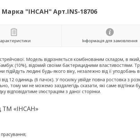
 Марка "ІНСАН" Арт.INS-18706
арактеристики
Інформація для замовлення
и стрейчової. Модель відрізняється комбінованим складом, в який,
амбук (10%), відомий своїми бактерицидними властивостями. Тр
и підійдуть людині будь-якого віку, незалежно від її уподобань в 
 від 12 одиниць (6 пачок). У посилку увійде повна ростовка з роз
но, тому ми не можемо заздалегідь сказати, які саме відтінки б
ку відповідатиме ілюстраціям з даної сторінки.
д ТМ «ІНСАН»
 прасування;