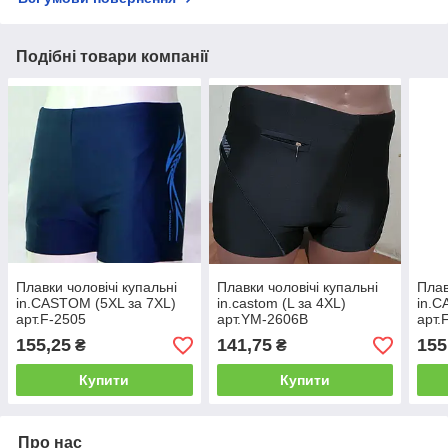
Подібні товари компанії
Плавки чоловічі купальні
Плавки чоловічі купальні
Плав
in.CASTOM (5XL за 7XL)
in.castom (L за 4XL)
in.C
арт.F-2505
арт.YM-2606B
арт.
155,25
141,75
155
₴
₴
Купити
Купити
Про нас