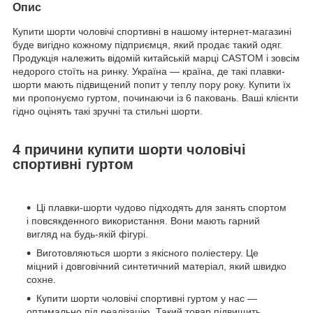
Опис
Купити шорти чоловічі спортивні в нашому інтернет-магазині
буде вигідно кожному підприємця, який продає такий одяг.
Продукція належить відомій китайській марці CASTOM і зовсім
недорого стоїть на ринку. Україна — країна, де такі плавки-
шорти мають підвищений попит у теплу пору року. Купити їх
ми пропонуємо гуртом, починаючи із 6 паковань. Ваші клієнти
гідно оцінять такі зручні та стильні шорти.
4 причини купити шорти чоловічі
спортивні гуртом
Ці плавки-шорти чудово підходять для занять спортом
і повсякденного використання. Вони мають гарний
вигляд на будь-якій фігурі.
Виготовляються шорти з якісного поліестеру. Це
міцний і довговічний синтетичний матеріал, який швидко
сохне.
Купити шорти чоловічі спортивні гуртом у нас —
оптимально під реалізацію. Такий товар підвищить