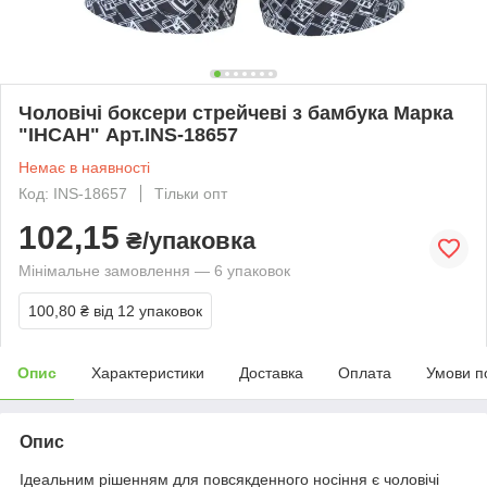
Чоловічі боксери стрейчеві з бамбука Марка
"ІНСАН" Арт.INS-18657
Немає в наявності
Код: INS-18657
Тільки опт
102,15
₴/упаковка
Мінімальне замовлення — 6 упаковок
100,80 ₴
від 12 упаковок
Опис
Характеристики
Доставка
Оплата
Умови п
Опис
Ідеальним рішенням для повсякденного носіння є чоловічі