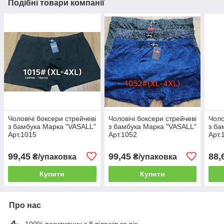
Подібні товари компанії
Чоловічі боксери стрейчеві
Чоловічі боксери стрейчеві
Чоло
з бамбука Марка "VASALL"
з бамбука Марка "VASALL"
з ба
Арт.1015
Арт.1052
Арт.
99,45
99,45
88,
₴/упаковка
₴/упаковка
Купити
Купити
Про нас
100% позитивних з 8 відгуків за рік