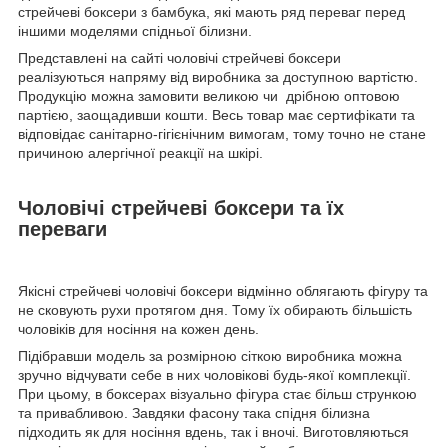
стрейчеві боксери з бамбука, які мають ряд переваг перед
іншими моделями спідньої білизни.
Представлені на сайті чоловічі стрейчеві боксери
реалізуються напряму від виробника за доступною вартістю.
Продукцію можна замовити великою чи дрібною оптовою
партією, заощадивши кошти. Весь товар має сертифікати та
відповідає санітарно-гігієнічним вимогам, тому точно не стане
причиною алергічної реакції на шкірі.
Чоловічі стрейчеві боксери та їх
переваги
Якісні стрейчеві чоловічі боксери відмінно облягають фігуру та
не сковують рухи протягом дня. Тому їх обирають більшість
чоловіків для носіння на кожен день.
Підібравши модель за розмірною сіткою виробника можна
зручно відчувати себе в них чоловікові будь-якої комплекції.
При цьому, в боксерах візуально фігура стає більш стрункою
та привабливою. Завдяки фасону така спідня білизна
підходить як для носіння вдень, так і вночі. Виготовляються