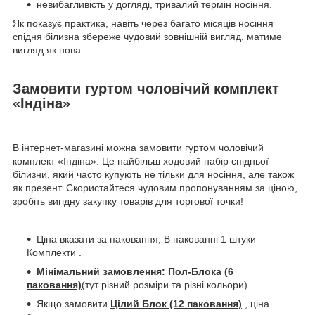
невибагливість у догляді, тривалий термін носіння.
Як показує практика, навіть через багато місяців носіння
спідня білизна збереже чудовий зовнішній вигляд, матиме
вигляд як нова.
Замовити гуртом чоловічий комплект
«Індіна»
В інтернет-магазині можна замовити гуртом чоловічий
комплект «Індіна». Це найбільш ходовий набір спідньої
білизни, який часто купують не тільки для носіння, але також
як презент. Скористайтеся чудовим пропонуванням за ціною,
зробіть вигідну закупку товарів для торгової точки!
Ціна вказати за паковання, В пакованні 1 штуки
Комплекти .
Мінімальний
замовлення:
Пол-Блока (6
паковання)
(тут різний розміри та різні кольори).
Якщо замовити
Цілий Блок (12 паковання)
, ціна