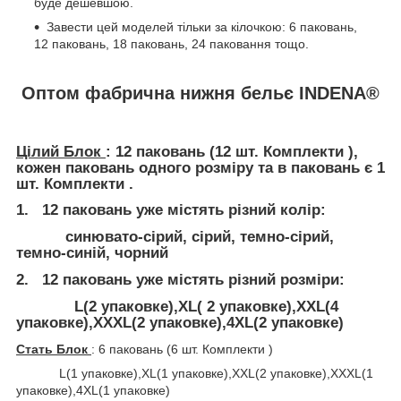
буде дешевшою.
Завести цей моделей тільки за кілочкою: 6 паковань,
12 паковань, 18 паковань, 24 паковання тощо.
Оптом фабрична нижня бельє
INDENA
®
Цілий Блок
: 12 паковань (12 шт. Комплекти ),
кожен паковань одного розміру та в паковань є 1
шт. Комплекти .
1. 12 паковань уже містять різний колір:
синювато-сірий, сірий, темно-сірий,
темно-синій, чорний
2. 12 паковань уже містять різний розміри:
L(2 упаковке),XL( 2 упаковке),XXL(4
упаковке),XXXL(2 упаковке),4XL(2 упаковке)
Стать Блок
: 6 паковань (6 шт. Комплекти )
L(1 упаковке),XL(1 упаковке),XXL(2 упаковке),XXXL(1
упаковке),4XL(1 упаковке)