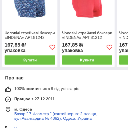
Чоловічі стрейчеві боксери
Чоловічі стрейчеві боксери
Чоло
«INDENA» АРТ.81242
«INDENA» АРТ.81212
«IN
167,85
167,85
167
₴/
₴/
упаковка
упаковка
упа
Купити
Купити
Про нас
100% позитивних з 8 відгуків за рік
Працює з 27.12.2011
м. Одеса
Базар " 7 кілометр " (контейнерна: 2 площа,
вул.Авангардна № 4862), Одеса, Україна