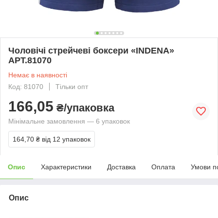
Чоловічі стрейчеві боксери «INDENA»
АРТ.81070
Немає в наявності
Код: 81070
Тільки опт
166,05
₴/упаковка
Мінімальне замовлення — 6 упаковок
164,70 ₴
від 12 упаковок
Опис
Характеристики
Доставка
Оплата
Умови п
Опис