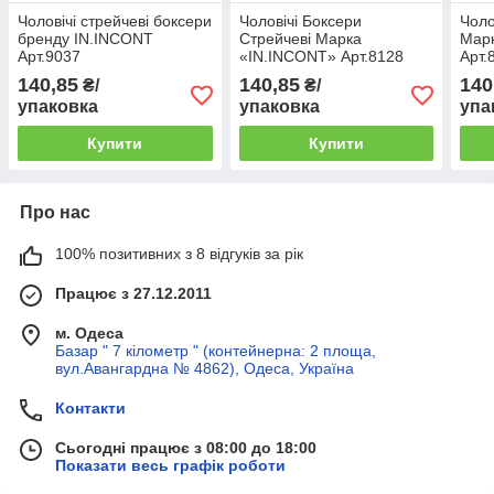
Чоловічі стрейчеві боксери
Чоловічі Боксери
Чоло
бренду IN.INCONT
Стрейчеві Марка
Мар
Арт.9037
«IN.INCONT» Арт.8128
Арт.
140,85
140,85
140
₴/
₴/
упаковка
упаковка
упа
Купити
Купити
Про нас
100% позитивних з 8 відгуків за рік
Працює з 27.12.2011
м. Одеса
Базар " 7 кілометр " (контейнерна: 2 площа,
вул.Авангардна № 4862), Одеса, Україна
Контакти
Сьогодні працює з 08:00 до 18:00
Показати весь графік роботи