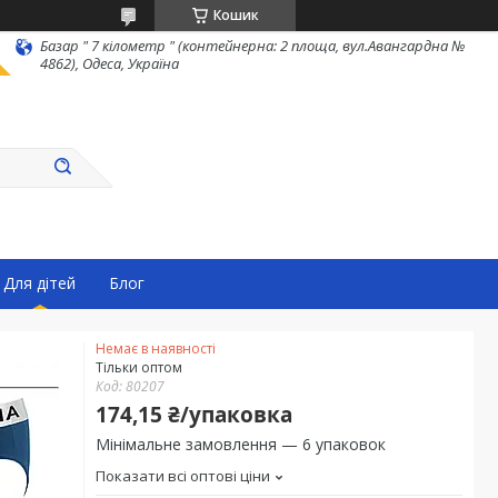
Кошик
Базар " 7 кілометр " (контейнерна: 2 площа, вул.Авангардна №
4862), Одеса, Україна
Для дітей
Блог
Немає в наявності
Тільки оптом
Код:
80207
174,15 ₴/упаковка
Мінімальне замовлення — 6 упаковок
Показати всі оптові ціни