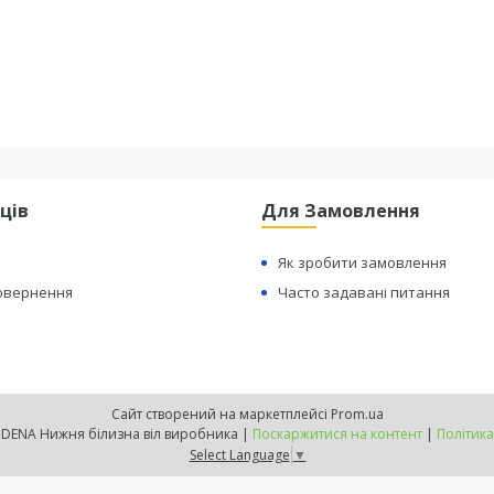
ців
Для Замовлення
Як зробити замовлення
Повернення
Часто задавані питання
Сайт створений на маркетплейсі
Prom.ua
Офіційний сайт INDENA Нижня білизна віл виробника |
Поскаржитися на контент
|
Політика
Select Language
▼