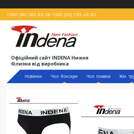
+380 (96) 563-89-58
+380 (63) 193-43-85
Офіційний сайт INDENA Нижня
білизна від виробника
Новинки
Чол. боксери
Чол. плавки
Жін. тр