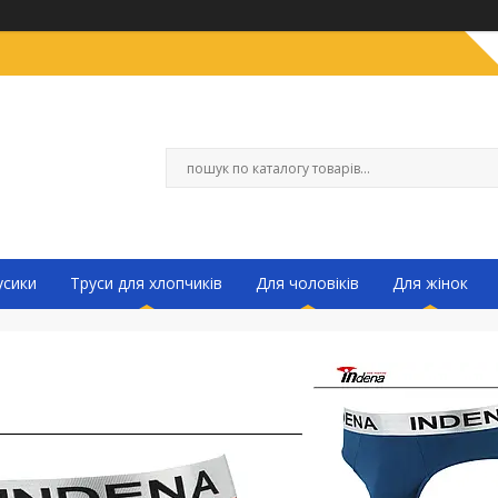
усики
Труси для хлопчиків
Для чоловіків
Для жінок