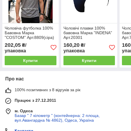
Чоловіча футболка 100%
Чоловічі плавки 100%
Чоло
Бавовна Марка
бавовна Марка "INDENA"
баво
"COSTOM" Арт.8809(сіра)
Арт.20301
Арт.
202,05
160,20
160
₴/
₴/
упаковка
упаковка
упа
Купити
Купити
Про нас
100% позитивних з 8 відгуків за рік
Працює з 27.12.2011
м. Одеса
Базар " 7 кілометр " (контейнерна: 2 площа,
вул.Авангардна № 4862), Одеса, Україна
Контакти