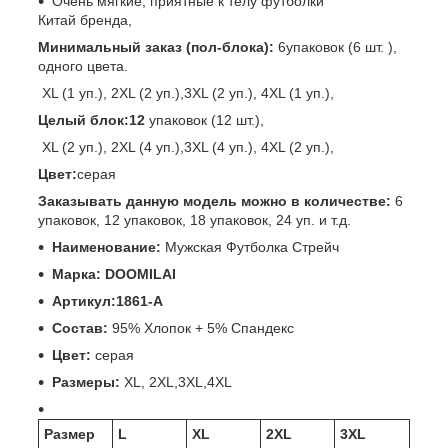
Очень мягкие, приятные к телу футболки
Китай бренда,
Минимальный заказ (пол-блока):
6упаковок (6 шт. ),
одного цвета.
XL (1 уп.), 2XL (2 уп.),3XL (2 уп.), 4XL (1 уп.),
Целый блок:12
упаковок (12 шт.),
XL (2 уп.), 2XL (4 уп.),3XL (4 уп.), 4XL (2 уп.),
Цвет:
серая
Заказывать данную модель можно в количестве:
6
упаковок, 12 упаковок, 18 упаковок, 24 уп. и т.д.
Наименование:
Мужская Футболка Стрейч
Маркa:
DOOMILAI
Артикул:1861-A
Состав:
95% Хлопок + 5% Спандекс
Цвет:
серая
Размеры:
XL, 2XL,3XL,4XL
Размер
L
XL
2XL
3XL