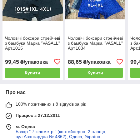
Чоловічі боксери стрейчеві
Чоловічі боксери стрейчеві
Чоло
з бамбука Марка "VASALL"
з бамбука Марка "VASALL"
з ба
Арт.1015
Арт.1034
Арт.
99,45
88,65
99,
₴/упаковка
₴/упаковка
Купити
Купити
Про нас
100% позитивних з 8 відгуків за рік
Працює з 27.12.2011
м. Одеса
Базар " 7 кілометр " (контейнерна: 2 площа,
вул.Авангардна № 4862), Одеса, Україна