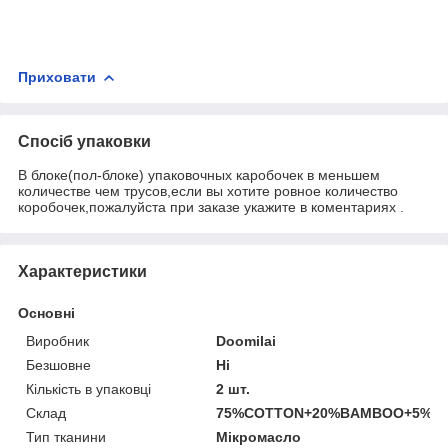
Приховати
Спосіб упаковки
В блоке(пол-блоке) упаковочных каробочек в меньшем
количестве чем трусов,если вы хотите ровное количество
коробочек,пожалуйста при заказе укажите в коментариях .
Характеристики
Основні
Виробник
Doomilai
Безшовне
Ні
Кількість в упаковці
2 шт.
Склад
75%COTTON+20%BAMBOO+5%S
Тип тканини
Мікромасло