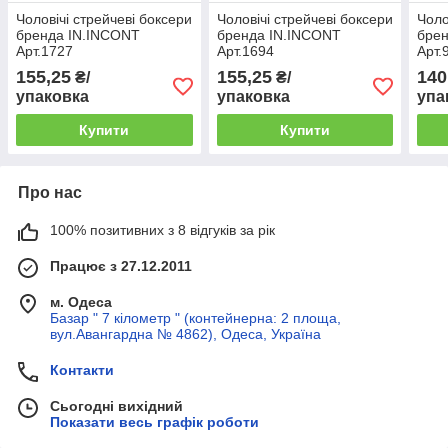
Чоловічі стрейчеві боксери
Чоловічі стрейчеві боксери
Чоло
бренда IN.INCONT
бренда IN.INCONT
брен
Арт.1727
Арт.1694
Арт.
155,25
155,25
140
₴/
₴/
упаковка
упаковка
упа
Купити
Купити
Про нас
100% позитивних з 8 відгуків за рік
Працює з 27.12.2011
м. Одеса
Базар " 7 кілометр " (контейнерна: 2 площа,
вул.Авангардна № 4862), Одеса, Україна
Контакти
Сьогодні вихідний
Показати весь графік роботи